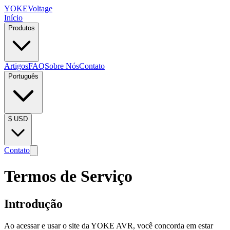
YOKE
Voltage
Início
Produtos
Artigos
FAQ
Sobre Nós
Contato
Português
$
USD
Contato
Termos de Serviço
Introdução
Ao acessar e usar o site da YOKE AVR, você concorda em estar