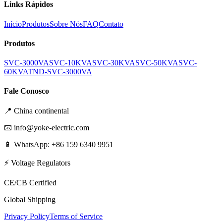
Links Rápidos
Início
Produtos
Sobre Nós
FAQ
Contato
Produtos
SVC-3000VA
SVC-10KVA
SVC-30KVA
SVC-50KVA
SVC-
60KVA
TND-SVC-3000VA
Fale Conosco
📍
China continental
📧
info@yoke-electric.com
📱 WhatsApp: +86 159 6340 9951
⚡ Voltage Regulators
CE/CB Certified
Global Shipping
Privacy Policy
Terms of Service