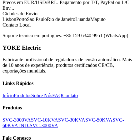
Precos em EUR/USD/BRL. Pagamento por T/T, PayPal ou L/C.
Env
...
Cidades de Envio
Lisbon
Porto
Sao Paulo
Rio de Janeiro
Luanda
Maputo
Contato Local
Suporte tecnico em portugues: +86 159 6340 9951 (WhatsApp)
YOKE Electric
Fabricante profissional de reguladores de tensão automático. Mais
de 10 anos de experiência, produtos certificados CE/CB,
exportações mundiais.
Links Rápidos
Início
Produtos
Sobre Nós
FAQ
Contato
Produtos
SVC-3000VA
SVC-10KVA
SVC-30KVA
SVC-50KVA
SVC-
60KVA
TND-SVC-3000VA
Fale Conosco