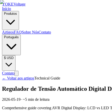
YOKE
Voltage
Início
Produtos
Artigos
FAQ
Sobre Nós
Contato
Português
$
USD
Contato
←
Voltar aos artigos
Technical Guide
Regulador de Tensão Automático Digital 
2026-05-19
· ~
5
min de leitura
Comprehensive guide covering AVR Digital Display: LCD vs LED Techn