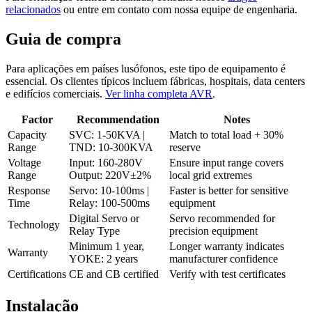
relacionados
ou entre em contato com nossa equipe de engenharia.
Guia de compra
Para aplicações em países lusófonos, este tipo de equipamento é
essencial. Os clientes típicos incluem fábricas, hospitais, data centers
e edifícios comerciais.
Ver linha completa AVR
.
Factor
Recommendation
Notes
Capacity
SVC: 1-50KVA |
Match to total load + 30%
Range
TND: 10-300KVA
reserve
Voltage
Input: 160-280V
Ensure input range covers
Range
Output: 220V±2%
local grid extremes
Response
Servo: 10-100ms |
Faster is better for sensitive
Time
Relay: 100-500ms
equipment
Digital Servo or
Servo recommended for
Technology
Relay Type
precision equipment
Minimum 1 year,
Longer warranty indicates
Warranty
YOKE: 2 years
manufacturer confidence
Certifications
CE and CB certified
Verify with test certificates
Instalação