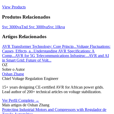
View Products
Produtos Relacionados
Svc 3000va
Tnd Svc 3000va
Svc 10kva
Artigos Relacionados
AVR Transformer Technology: Core Princip...
Voltage Fluctuations:
Causes, Effects, a...
Understanding AVR Specifications: A
Comp...
AVR for 5G Telecommunications Infrastruc...
AVR and AI
in Smart Grid: Future of Volt...
OZ
Sobre o Autor
Oshan Zhang
Chief Voltage Regulation Engineer
15+ years designing CE-certified AVR for African power grids.
Lead author of 200+ technical articles on voltage stabilization.
Ver Perfil Completo
→
Mais artigos de
Oshan Zhang
Protecting Industrial Motors and Compressors with Regulador de