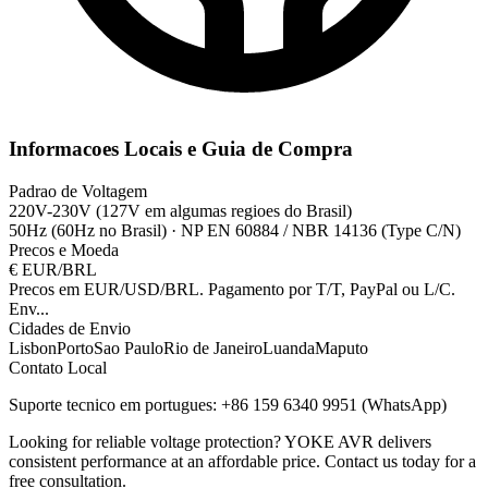
Informacoes Locais e Guia de Compra
Padrao de Voltagem
220V-230V (127V em algumas regioes do Brasil)
50Hz (60Hz no Brasil)
·
NP EN 60884 / NBR 14136 (Type C/N)
Precos e Moeda
€
EUR/BRL
Precos em EUR/USD/BRL. Pagamento por T/T, PayPal ou L/C.
Env
...
Cidades de Envio
Lisbon
Porto
Sao Paulo
Rio de Janeiro
Luanda
Maputo
Contato Local
Suporte tecnico em portugues: +86 159 6340 9951 (WhatsApp)
Looking for reliable voltage protection? YOKE AVR delivers
consistent performance at an affordable price. Contact us today for a
free consultation.