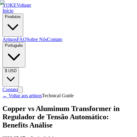
YOKE
Voltage
Início
Produtos
Artigos
FAQ
Sobre Nós
Contato
Português
$
USD
Contato
←
Voltar aos artigos
Technical Guide
Copper vs Aluminum Transformer in
Regulador de Tensão Automático:
Benefits Análise