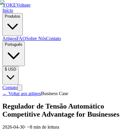
YOKE
Voltage
Início
Produtos
Artigos
FAQ
Sobre Nós
Contato
Português
$
USD
Contato
←
Voltar aos artigos
Business Case
Regulador de Tensão Automático
Competitive Advantage for Businesses
2026-04-30
· ~
8
min de leitura