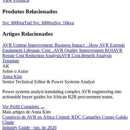
View Products
Produtos Relacionados
Svc 3000va
Tnd Svc 3000va
Svc 10kva
Artigos Relacionados
AVR Uptime Improvement: Business Impact ...
How AVR Extends
Equipment Lifespan: Cost...
AVR Quality Improvement ROI
AVR
Repair Cost Reduction Analysis
AVR Cost-Benefit Analysis
Template
AK
Sobre o Autor
Anna Kim
Senior Technical Editor & Power Systems Analyst
Power systems analyst translating complex AVR engineering into
actionable buyer guides for African B2B procurement teams.
Ver Perfil Completo
→
Mais artigos de
Anna Kim
Comércio de AVR en África Central: RDC Camarões Congo Gabão
Chade
Industry Guide
·
jun. de 2026