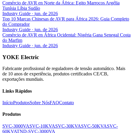
Comércio de AVR en Norte da África: Egito Marrocos Argélia
Tunísia Líbia Sudão
Industry Guide
·
jun. de 2026
Top 10 Marcas Chinesas de AVR para África 2026: Guia Completo
do Comprador
Industry Guide
·
jun. de 2026
Comércio de AVR en África Ocidental: Nigéria Gana Senegal Costa
do Marfim
Industry Guide
·
jun. de 2026
YOKE Electric
Fabricante profissional de reguladores de tensão automático. Mais
de 10 anos de experiência, produtos certificados CE/CB,
exportações mundiais.
Links Rápidos
Início
Produtos
Sobre Nós
FAQ
Contato
Produtos
SVC-3000VA
SVC-10KVA
SVC-30KVA
SVC-50KVA
SVC-
60KVA
TND-SVC-3000VA