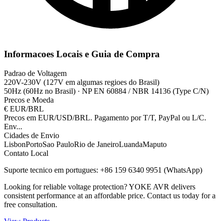
Informacoes Locais e Guia de Compra
Padrao de Voltagem
220V-230V (127V em algumas regioes do Brasil)
50Hz (60Hz no Brasil)
·
NP EN 60884 / NBR 14136 (Type C/N)
Precos e Moeda
€
EUR/BRL
Precos em EUR/USD/BRL. Pagamento por T/T, PayPal ou L/C.
Env
...
Cidades de Envio
Lisbon
Porto
Sao Paulo
Rio de Janeiro
Luanda
Maputo
Contato Local
Suporte tecnico em portugues: +86 159 6340 9951 (WhatsApp)
Looking for reliable voltage protection? YOKE AVR delivers
consistent performance at an affordable price. Contact us today for a
free consultation.