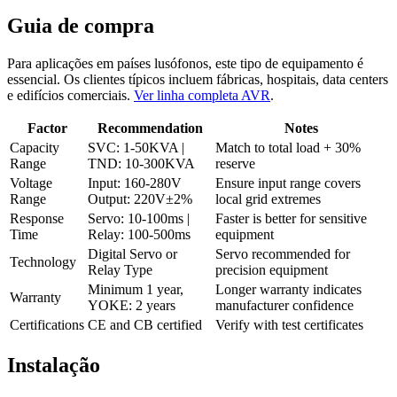
Guia de compra
Para aplicações em países lusófonos, este tipo de equipamento é
essencial. Os clientes típicos incluem fábricas, hospitais, data centers
e edifícios comerciais.
Ver linha completa AVR
.
Factor
Recommendation
Notes
Capacity
SVC: 1-50KVA |
Match to total load + 30%
Range
TND: 10-300KVA
reserve
Voltage
Input: 160-280V
Ensure input range covers
Range
Output: 220V±2%
local grid extremes
Response
Servo: 10-100ms |
Faster is better for sensitive
Time
Relay: 100-500ms
equipment
Digital Servo or
Servo recommended for
Technology
Relay Type
precision equipment
Minimum 1 year,
Longer warranty indicates
Warranty
YOKE: 2 years
manufacturer confidence
Certifications
CE and CB certified
Verify with test certificates
Instalação