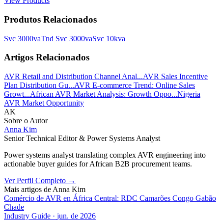
View Products
Produtos Relacionados
Svc 3000va
Tnd Svc 3000va
Svc 10kva
Artigos Relacionados
AVR Retail and Distribution Channel Anal...
AVR Sales Incentive
Plan Distribution Gu...
AVR E-commerce Trend: Online Sales
Growt...
African AVR Market Analysis: Growth Oppo...
Nigeria
AVR Market Opportunity
AK
Sobre o Autor
Anna Kim
Senior Technical Editor & Power Systems Analyst
Power systems analyst translating complex AVR engineering into
actionable buyer guides for African B2B procurement teams.
Ver Perfil Completo
→
Mais artigos de
Anna Kim
Comércio de AVR en África Central: RDC Camarões Congo Gabão
Chade
Industry Guide
·
jun. de 2026