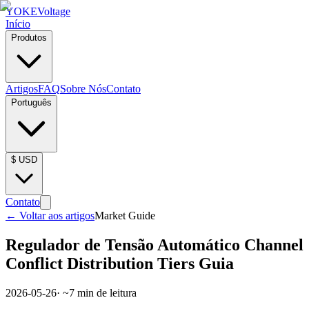
YOKE
Voltage
Início
Produtos
Artigos
FAQ
Sobre Nós
Contato
Português
$
USD
Contato
←
Voltar aos artigos
Market Guide
Regulador de Tensão Automático Channel
Conflict Distribution Tiers Guia
2026-05-26
· ~
7
min de leitura