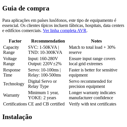
Guia de compra
Para aplicações em países lusófonos, este tipo de equipamento é
essencial. Os clientes típicos incluem fábricas, hospitais, data centers
e edifícios comerciais.
Ver linha completa AVR
.
Factor
Recommendation
Notes
Capacity
SVC: 1-50KVA |
Match to total load + 30%
Range
TND: 10-300KVA
reserve
Voltage
Input: 160-280V
Ensure input range covers
Range
Output: 220V±2%
local grid extremes
Response
Servo: 10-100ms |
Faster is better for sensitive
Time
Relay: 100-500ms
equipment
Digital Servo or
Servo recommended for
Technology
Relay Type
precision equipment
Minimum 1 year,
Longer warranty indicates
Warranty
YOKE: 2 years
manufacturer confidence
Certifications
CE and CB certified
Verify with test certificates
Instalação