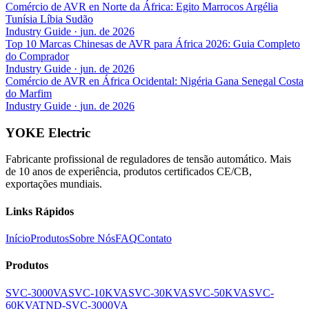
Comércio de AVR en Norte da África: Egito Marrocos Argélia
Tunísia Líbia Sudão
Industry Guide
·
jun. de 2026
Top 10 Marcas Chinesas de AVR para África 2026: Guia Completo
do Comprador
Industry Guide
·
jun. de 2026
Comércio de AVR en África Ocidental: Nigéria Gana Senegal Costa
do Marfim
Industry Guide
·
jun. de 2026
YOKE Electric
Fabricante profissional de reguladores de tensão automático. Mais
de 10 anos de experiência, produtos certificados CE/CB,
exportações mundiais.
Links Rápidos
Início
Produtos
Sobre Nós
FAQ
Contato
Produtos
SVC-3000VA
SVC-10KVA
SVC-30KVA
SVC-50KVA
SVC-
60KVA
TND-SVC-3000VA