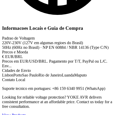
Informacoes Locais e Guia de Compra
Padrao de Voltagem
220V-230V (127V em algumas regioes do Brasil)
50Hz (60Hz no Brasil)
·
NP EN 60884 / NBR 14136 (Type C/N)
Precos e Moeda
€
EUR/BRL
Precos em EUR/USD/BRL. Pagamento por T/T, PayPal ou L/C.
Env
...
Cidades de Envio
Lisbon
Porto
Sao Paulo
Rio de Janeiro
Luanda
Maputo
Contato Local
Suporte tecnico em portugues: +86 159 6340 9951 (WhatsApp)
Looking for reliable voltage protection? YOKE AVR delivers
consistent performance at an affordable price. Contact us today for a
free consultation.