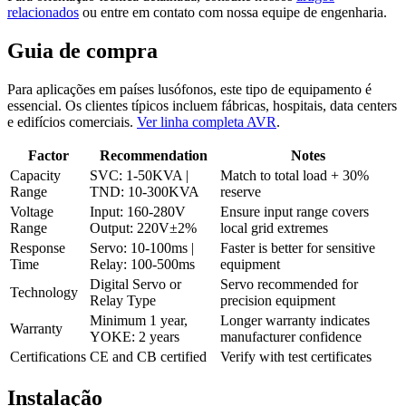
relacionados
ou entre em contato com nossa equipe de engenharia.
Guia de compra
Para aplicações em países lusófonos, este tipo de equipamento é
essencial. Os clientes típicos incluem fábricas, hospitais, data centers
e edifícios comerciais.
Ver linha completa AVR
.
Factor
Recommendation
Notes
Capacity
SVC: 1-50KVA |
Match to total load + 30%
Range
TND: 10-300KVA
reserve
Voltage
Input: 160-280V
Ensure input range covers
Range
Output: 220V±2%
local grid extremes
Response
Servo: 10-100ms |
Faster is better for sensitive
Time
Relay: 100-500ms
equipment
Digital Servo or
Servo recommended for
Technology
Relay Type
precision equipment
Minimum 1 year,
Longer warranty indicates
Warranty
YOKE: 2 years
manufacturer confidence
Certifications
CE and CB certified
Verify with test certificates
Instalação