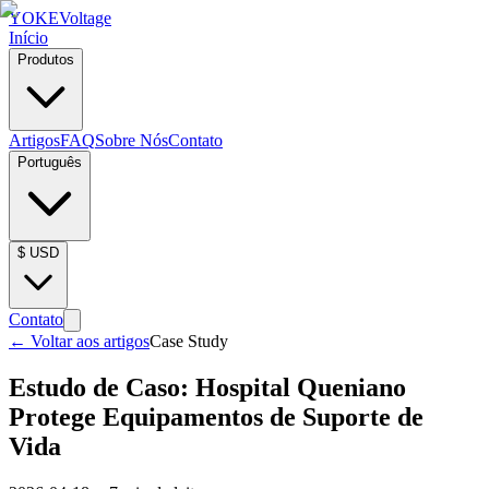
YOKE
Voltage
Início
Produtos
Artigos
FAQ
Sobre Nós
Contato
Português
$
USD
Contato
←
Voltar aos artigos
Case Study
Estudo de Caso: Hospital Queniano
Protege Equipamentos de Suporte de
Vida