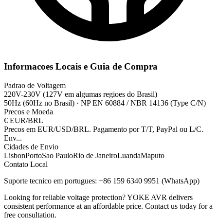
Informacoes Locais e Guia de Compra
Padrao de Voltagem
220V-230V (127V em algumas regioes do Brasil)
50Hz (60Hz no Brasil)
·
NP EN 60884 / NBR 14136 (Type C/N)
Precos e Moeda
€
EUR/BRL
Precos em EUR/USD/BRL. Pagamento por T/T, PayPal ou L/C.
Env
...
Cidades de Envio
Lisbon
Porto
Sao Paulo
Rio de Janeiro
Luanda
Maputo
Contato Local
Suporte tecnico em portugues: +86 159 6340 9951 (WhatsApp)
Looking for reliable voltage protection? YOKE AVR delivers
consistent performance at an affordable price. Contact us today for a
free consultation.