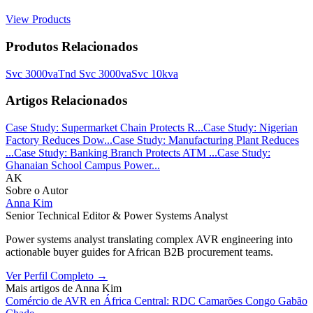
View Products
Produtos Relacionados
Svc 3000va
Tnd Svc 3000va
Svc 10kva
Artigos Relacionados
Case Study: Supermarket Chain Protects R...
Case Study: Nigerian
Factory Reduces Dow...
Case Study: Manufacturing Plant Reduces
...
Case Study: Banking Branch Protects ATM ...
Case Study:
Ghanaian School Campus Power...
AK
Sobre o Autor
Anna Kim
Senior Technical Editor & Power Systems Analyst
Power systems analyst translating complex AVR engineering into
actionable buyer guides for African B2B procurement teams.
Ver Perfil Completo
→
Mais artigos de
Anna Kim
Comércio de AVR en África Central: RDC Camarões Congo Gabão