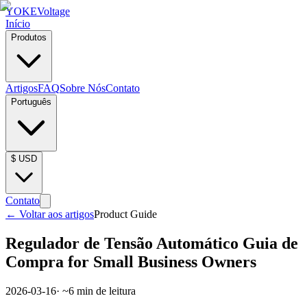
YOKE
Voltage
Início
Produtos
Artigos
FAQ
Sobre Nós
Contato
Português
$
USD
Contato
←
Voltar aos artigos
Product Guide
Regulador de Tensão Automático Guia de
Compra for Small Business Owners
2026-03-16
· ~
6
min de leitura