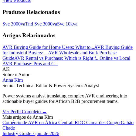
View Products
Produtos Relacionados
Svc 3000va
Tnd Svc 3000va
Svc 10kva
Artigos Relacionados
AVR Buying Guide for Home Users: What to...
AVR Buying Guide
for Industrial Buyers: ...
AVR Wholesale and Bulk Purchase
Guide
AVR Rental vs Purchase: Which is Right f...
Online vs Local
AVR Purchase: Pros and C...
AK
Sobre o Autor
Anna Kim
Senior Technical Editor & Power Systems Analyst
Power systems analyst translating complex AVR engineering into
actionable buyer guides for African B2B procurement teams.
Ver Perfil Completo
→
Mais artigos de
Anna Kim
Comércio de AVR en África Central: RDC Camarões Congo Gabão
Chade
Industry Guide
·
jun. de 2026