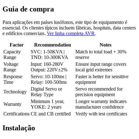
Guia de compra
Para aplicações em países lusófonos, este tipo de equipamento é
essencial. Os clientes típicos incluem fábricas, hospitais, data centers
e edifícios comerciais.
Ver linha completa AVR
.
Factor
Recommendation
Notes
Capacity
SVC: 1-50KVA |
Match to total load + 30%
Range
TND: 10-300KVA
reserve
Voltage
Input: 160-280V
Ensure input range covers
Range
Output: 220V±2%
local grid extremes
Response
Servo: 10-100ms |
Faster is better for sensitive
Time
Relay: 100-500ms
equipment
Digital Servo or
Servo recommended for
Technology
Relay Type
precision equipment
Minimum 1 year,
Longer warranty indicates
Warranty
YOKE: 2 years
manufacturer confidence
Certifications
CE and CB certified
Verify with test certificates
Instalação