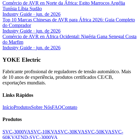
Comércio de AVR en Norte da África: Egito Marrocos Argélia
Tunísia Líbia Sudão
Industry Guide
·
jun. de 2026
Top 10 Marcas Chinesas de AVR para África 2026: Guia Completo
do Comprador
Industry Guide
·
jun. de 2026
Comércio de AVR en África Ocidental: Nigéria Gana Senegal Costa
do Marfim
Industry Guide
·
jun. de 2026
YOKE Electric
Fabricante profissional de reguladores de tensão automático. Mais
de 10 anos de experiência, produtos certificados CE/CB,
exportações mundiais.
Links Rápidos
Início
Produtos
Sobre Nós
FAQ
Contato
Produtos
SVC-3000VA
SVC-10KVA
SVC-30KVA
SVC-50KVA
SVC-
60KVA
TND-SVC-3000VA