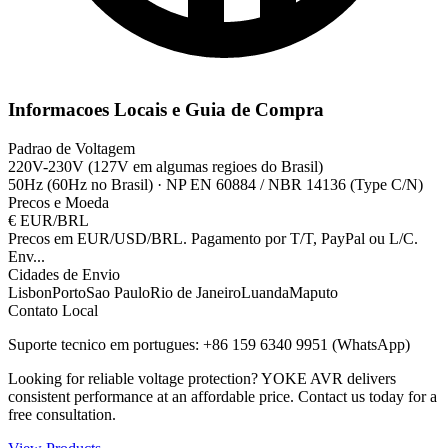
Informacoes Locais e Guia de Compra
Padrao de Voltagem
220V-230V (127V em algumas regioes do Brasil)
50Hz (60Hz no Brasil)
·
NP EN 60884 / NBR 14136 (Type C/N)
Precos e Moeda
€
EUR/BRL
Precos em EUR/USD/BRL. Pagamento por T/T, PayPal ou L/C.
Env
...
Cidades de Envio
Lisbon
Porto
Sao Paulo
Rio de Janeiro
Luanda
Maputo
Contato Local
Suporte tecnico em portugues: +86 159 6340 9951 (WhatsApp)
Looking for reliable voltage protection? YOKE AVR delivers
consistent performance at an affordable price. Contact us today for a
free consultation.