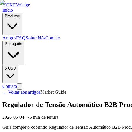
YOKE
Voltage
Início
Produtos
Artigos
FAQ
Sobre Nós
Contato
Português
$
USD
Contato
←
Voltar aos artigos
Market Guide
Regulador de Tensão Automático B2B Pro
2026-05-04
· ~
5
min de leitura
Guia completo cobrindo Regulador de Tensão Automático B2B Procurem