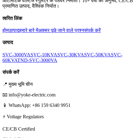
ऑटोमैटिक वोल्टेज रेगुलेटर के पेशेवर निर्माता। 10+ वर्षों का अनुभव, CE/CB
प्रमाणित उत्पाद, वैश्विक निर्यात।
त्वरित लिंक
होम
उत्पाद
हमारे बारे में
अक्सर पूछे जाने वाले प्रश्न
संपर्क करें
उत्पाद
SVC-3000VA
SVC-10KVA
SVC-30KVA
SVC-50KVA
SVC-
60KVA
TND-SVC-3000VA
संपर्क करें
📍
मुख्य भूमि चीन
📧
info@yoke-electric.com
📱 WhatsApp: +86 159 6340 9951
⚡ Voltage Regulators
CE/CB Certified