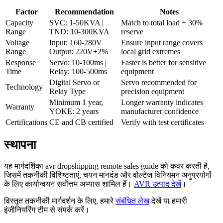
Factor
Recommendation
Notes
Capacity
SVC: 1-50KVA |
Match to total load + 30%
Range
TND: 10-300KVA
reserve
Voltage
Input: 160-280V
Ensure input range covers
Range
Output: 220V±2%
local grid extremes
Response
Servo: 10-100ms |
Faster is better for sensitive
Time
Relay: 100-500ms
equipment
Digital Servo or
Servo recommended for
Technology
Relay Type
precision equipment
Minimum 1 year,
Longer warranty indicates
Warranty
YOKE: 2 years
manufacturer confidence
Certifications
CE and CB certified
Verify with test certificates
स्थापना
यह मार्गदर्शिका avr dropshipping remote sales guide को कवर करती है,
जिसमें तकनीकी विशिष्टताएं, चयन मानदंड और वोल्टेज विनियमन अनुप्रयोगों
के लिए कार्यान्वयन सर्वोत्तम अभ्यास शामिल हैं।
AVR उत्पाद देखें
।
विस्तृत तकनीकी मार्गदर्शन के लिए, हमारे
संबंधित लेख
देखें या हमारी
इंजीनियरिंग टीम से संपर्क करें।