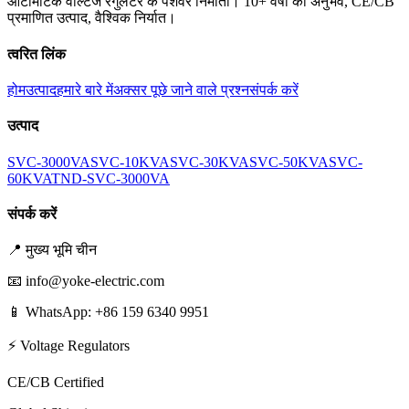
ऑटोमैटिक वोल्टेज रेगुलेटर के पेशेवर निर्माता। 10+ वर्षों का अनुभव, CE/CB
प्रमाणित उत्पाद, वैश्विक निर्यात।
त्वरित लिंक
होम
उत्पाद
हमारे बारे में
अक्सर पूछे जाने वाले प्रश्न
संपर्क करें
उत्पाद
SVC-3000VA
SVC-10KVA
SVC-30KVA
SVC-50KVA
SVC-
60KVA
TND-SVC-3000VA
संपर्क करें
📍
मुख्य भूमि चीन
📧
info@yoke-electric.com
📱 WhatsApp: +86 159 6340 9951
⚡ Voltage Regulators
CE/CB Certified