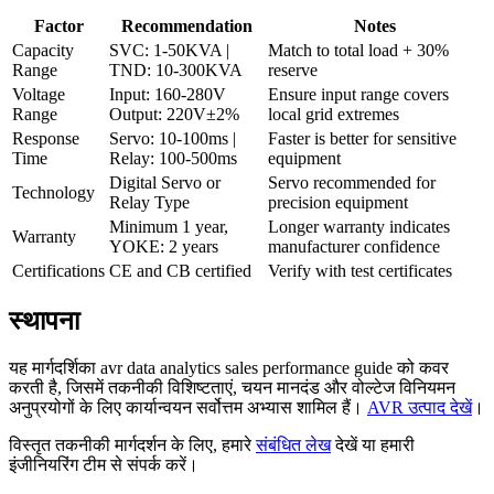
Factor
Recommendation
Notes
Capacity
SVC: 1-50KVA |
Match to total load + 30%
Range
TND: 10-300KVA
reserve
Voltage
Input: 160-280V
Ensure input range covers
Range
Output: 220V±2%
local grid extremes
Response
Servo: 10-100ms |
Faster is better for sensitive
Time
Relay: 100-500ms
equipment
Digital Servo or
Servo recommended for
Technology
Relay Type
precision equipment
Minimum 1 year,
Longer warranty indicates
Warranty
YOKE: 2 years
manufacturer confidence
Certifications
CE and CB certified
Verify with test certificates
स्थापना
यह मार्गदर्शिका avr data analytics sales performance guide को कवर
करती है, जिसमें तकनीकी विशिष्टताएं, चयन मानदंड और वोल्टेज विनियमन
अनुप्रयोगों के लिए कार्यान्वयन सर्वोत्तम अभ्यास शामिल हैं।
AVR उत्पाद देखें
।
विस्तृत तकनीकी मार्गदर्शन के लिए, हमारे
संबंधित लेख
देखें या हमारी
इंजीनियरिंग टीम से संपर्क करें।