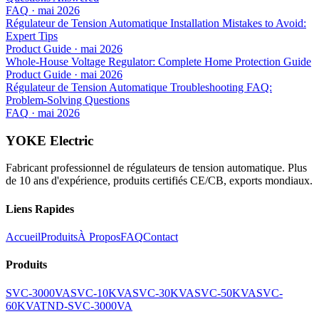
FAQ
·
mai 2026
Régulateur de Tension Automatique Installation Mistakes to Avoid:
Expert Tips
Product Guide
·
mai 2026
Whole-House Voltage Regulator: Complete Home Protection Guide
Product Guide
·
mai 2026
Régulateur de Tension Automatique Troubleshooting FAQ:
Problem-Solving Questions
FAQ
·
mai 2026
YOKE Electric
Fabricant professionnel de régulateurs de tension automatique. Plus
de 10 ans d'expérience, produits certifiés CE/CB, exports mondiaux.
Liens Rapides
Accueil
Produits
À Propos
FAQ
Contact
Produits
SVC-3000VA
SVC-10KVA
SVC-30KVA
SVC-50KVA
SVC-
60KVA
TND-SVC-3000VA