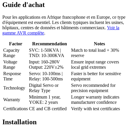
Guide d'achat
Pour les applications en Afrique francophone et en Europe, ce type
d'équipement est essentiel. Les clients typiques incluent les usines,
hôpitaux, centres de données et bâtiments commerciaux.
Voir la
gamme AVR complète
.
Factor
Recommendation
Notes
Capacity
SVC: 1-50KVA |
Match to total load + 30%
Range
TND: 10-300KVA
reserve
Voltage
Input: 160-280V
Ensure input range covers
Range
Output: 220V±2%
local grid extremes
Response
Servo: 10-100ms |
Faster is better for sensitive
Time
Relay: 100-500ms
equipment
Digital Servo or
Servo recommended for
Technology
Relay Type
precision equipment
Minimum 1 year,
Longer warranty indicates
Warranty
YOKE: 2 years
manufacturer confidence
Certifications
CE and CB certified
Verify with test certificates
Installation