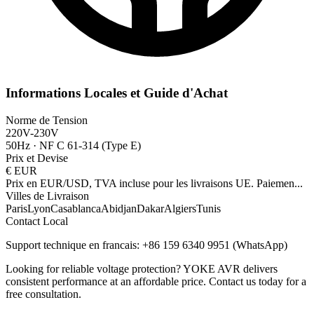
Informations Locales et Guide d'Achat
Norme de Tension
220V-230V
50Hz
·
NF C 61-314 (Type E)
Prix et Devise
€
EUR
Prix en EUR/USD, TVA incluse pour les livraisons UE. Paiemen
...
Villes de Livraison
Paris
Lyon
Casablanca
Abidjan
Dakar
Algiers
Tunis
Contact Local
Support technique en francais: +86 159 6340 9951 (WhatsApp)
Looking for reliable voltage protection? YOKE AVR delivers
consistent performance at an affordable price. Contact us today for a
free consultation.