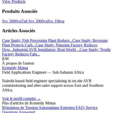
View Products
Produits Associés
Svc 3000va
Tnd Svc 3000va
Svc 10kva
Articles Associés
Case Study: Fish Processing Plant Reduce...
Case Study: Beverage
Plant Protects Carb...
Case Study: Nigerian Factory Reduces
Dow...
Industrial AVR Installation: Real-World ...
Case Study: Textile
Factory Reduces Fabr...
KM
À propos de l'auteur
Kennedy Mutua
Field Applications Engineer — Sub-Saharan Africa
Nairobi-based field engineer specializing in on-site AVR
commissioning and after-sales support across East and Southern
Africa.
Voir le profil complet
→
Plus d'articles de
Kennedy Mutua
Régulateur de Tension Automatique Entretien FAQ: Service
Questions Answered