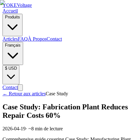
YOKE
Voltage
Accueil
Produits
Articles
FAQ
À Propos
Contact
Français
$
USD
Contact
←
Retour aux articles
Case Study
Case Study: Fabrication Plant Reduces
Repair Costs 60%
2026-04-19
· ~
8
min de lecture
Comprehensive guide covering Case Study: Manufacturing Plant