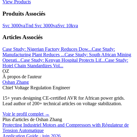
View Products
Produits Associés
Svc 3000va
Tnd Svc 3000va
Svc 10kva
Articles Associés
Case Study: Nigerian Factory Reduces Dow...
Case Study:
Manufacturing Plant Reduces ...
Case Study: South African Mining
Operati...
Case Study: Kenyan Hospital Protects Lif...
Case Study:
Hotel Chain Standardizes Vol...
OZ
À propos de l'auteur
Oshan Zhang
Chief Voltage Regulation Engineer
15+ years designing CE-certified AVR for African power grids.
Lead author of 200+ technical articles on voltage stabilization.
Voir le profil complet
→
Plus d'articles de
Oshan Zhang
Protecting Industriel Motors and Compressors with Régulateur de
Tension Automatique
Application Guide
·
juin 2026