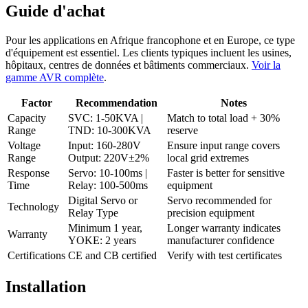
Guide d'achat
Pour les applications en Afrique francophone et en Europe, ce type
d'équipement est essentiel. Les clients typiques incluent les usines,
hôpitaux, centres de données et bâtiments commerciaux.
Voir la
gamme AVR complète
.
Factor
Recommendation
Notes
Capacity
SVC: 1-50KVA |
Match to total load + 30%
Range
TND: 10-300KVA
reserve
Voltage
Input: 160-280V
Ensure input range covers
Range
Output: 220V±2%
local grid extremes
Response
Servo: 10-100ms |
Faster is better for sensitive
Time
Relay: 100-500ms
equipment
Digital Servo or
Servo recommended for
Technology
Relay Type
precision equipment
Minimum 1 year,
Longer warranty indicates
Warranty
YOKE: 2 years
manufacturer confidence
Certifications
CE and CB certified
Verify with test certificates
Installation