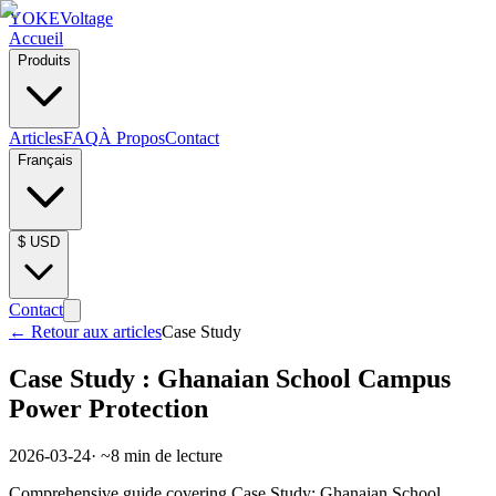
YOKE
Voltage
Accueil
Produits
Articles
FAQ
À Propos
Contact
Français
$
USD
Contact
←
Retour aux articles
Case Study
Case Study : Ghanaian School Campus
Power Protection
2026-03-24
· ~
8
min de lecture
Comprehensive guide covering Case Study: Ghanaian School