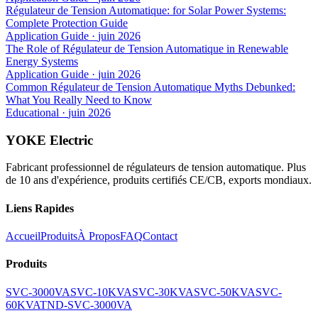
Régulateur de Tension Automatique: for Solar Power Systems:
Complete Protection Guide
Application Guide
·
juin 2026
The Role of Régulateur de Tension Automatique in Renewable
Energy Systems
Application Guide
·
juin 2026
Common Régulateur de Tension Automatique Myths Debunked:
What You Really Need to Know
Educational
·
juin 2026
YOKE Electric
Fabricant professionnel de régulateurs de tension automatique. Plus
de 10 ans d'expérience, produits certifiés CE/CB, exports mondiaux.
Liens Rapides
Accueil
Produits
À Propos
FAQ
Contact
Produits
SVC-3000VA
SVC-10KVA
SVC-30KVA
SVC-50KVA
SVC-
60KVA
TND-SVC-3000VA