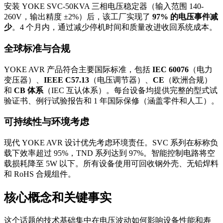
安装 YOKE SVC-50KVA 三相电压稳定器（输入范围 140-
260V，输出精度 ±2%）后，该工厂实现了
97% 的电压事件减
少
。4 个月内，通过减少停机时间和质量改进收回系统成本。
全球标准与合规
YOKE AVR 产品符合主要国际标准，包括
IEC 60076
（电力
变压器）、
IEEE C57.13
（电压调节器）、
CE
（欧洲合规）
和
CB 体系
（IEC 互认体系）。每台设备均提供完整的型式试
验证书、例行试验报告和 1 年国际保修（涵盖零件和人工）。
可持续性与环境考虑
现代 YOKE AVR 设计优先考虑环境责任。SVC 系列在标称负
载下效率超过 95%，TND 系列达到 97%。智能控制电路将空
载损耗降至 5W 以下。所有设备使用可回收钢外壳、无铅焊料
和 RoHS 合规组件。
核心概念和关键事实
这个话题的技术基础集中在电压波动如何影响设备性能和寿