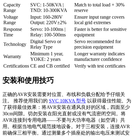
Capacity
SVC: 1-50KVA |
Match to total load + 30%
Range
TND: 10-300KVA
reserve
Voltage
Input: 160-280V
Ensure input range covers
Range
Output: 220V±2%
local grid extremes
Response
Servo: 10-100ms |
Faster is better for sensitive
Time
Relay: 100-500ms
equipment
Digital Servo or
Servo recommended for
Technology
Relay Type
precision equipment
Minimum 1 year,
Longer warranty indicates
Warranty
YOKE: 2 years
manufacturer confidence
Certifications
CE and CB certified
Verify with test certificates
安装和使用技巧
正确的AVR安装需要对位置、布线和负载分配给予仔细关
注。 推荐使用我们的
SVC 10KVA 型号
以获得最佳性能。为
了获得最佳效果：将AVR安装在通风良好的区域，四面至少
30cm间隙。切勿安装在阳光直射或没有气流密闭空间。将
AVR连接到专用电路——不要与大功率电器（如空调）共
用。根据当地电气规范接地设备。对于三相安装，连接AVR
前确保三相平衡。通过测量多个插座处的输出电压来测试安