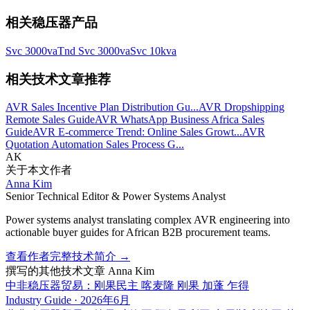
相关稳压器产品
Svc 3000va
Tnd Svc 3000va
Svc 10kva
相关技术文章推荐
AVR Sales Incentive Plan Distribution Gu...
AVR Dropshipping
Remote Sales Guide
AVR WhatsApp Business Africa Sales
Guide
AVR E-commerce Trend: Online Sales Growt...
AVR
Quotation Automation Sales Process G...
AK
关于本文作者
Anna Kim
Senior Technical Editor & Power Systems Analyst
Power systems analyst translating complex AVR engineering into
actionable buyer guides for African B2B procurement teams.
查看作者完整技术简介
→
撰写的其他技术文章
Anna Kim
中非稳压器贸易：刚果民主 喀麦隆 刚果 加蓬 乍得
Industry Guide
·
2026年6月