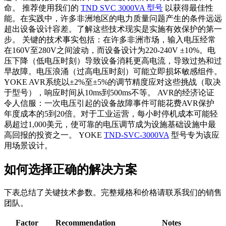
命。 推荐使用我们的
TND SVC 3000VA 型号
以获得最佳性
能。在实践中，许多非洲地区的电力质量问题产生的条件远远
超出设备设计容差。了解这些技术现实是实施有效保护的第一
步。 关键的技术事实包括：在许多非洲市场，输入电压经常
在160V至280V之间波动，而设备设计为220-240V ±10%。电
压下降（低电压时刻）导致设备消耗更高电流，导致过热和过
早故障。电压浪涌（过高电压时刻）可能立即损坏敏感组件。
YOKE AVR系统以±2%至±5%的调节精度应对这些挑战（取决
于型号），响应时间从10ms到500ms不等。 AVR的经济论证
令人信服：一次电压引起的设备故障事件可能花费AVR保护
年度成本的5到20倍。对于工业运营，每小时停机成本可能轻
易超过1,000美元，使可靠的电压调节成为设施基础设施中最
高回报的投资之一。 YOKE
TND-SVC-3000VA
型号专为该应
用场景设计。
如何选择正确的解决方案
下表总结了关键技术参数。完整规格和价格请联系我们的销售
团队。
Factor
Recommendation
Notes