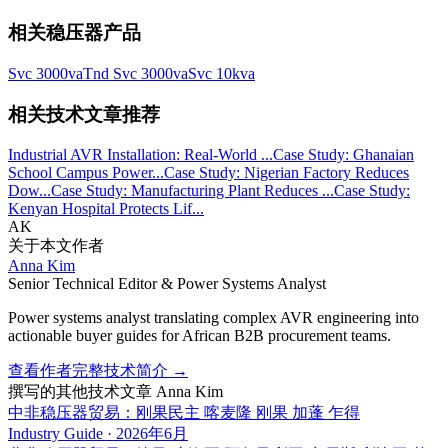
相关稳压器产品
Svc 3000va
Tnd Svc 3000va
Svc 10kva
相关技术文章推荐
Industrial AVR Installation: Real-World ...
Case Study: Ghanaian
School Campus Power...
Case Study: Nigerian Factory Reduces
Dow...
Case Study: Manufacturing Plant Reduces ...
Case Study:
Kenyan Hospital Protects Lif...
AK
关于本文作者
Anna Kim
Senior Technical Editor & Power Systems Analyst
Power systems analyst translating complex AVR engineering into
actionable buyer guides for African B2B procurement teams.
查看作者完整技术简介
→
撰写的其他技术文章
Anna Kim
中非稳压器贸易：刚果民主 喀麦隆 刚果 加蓬 乍得
Industry Guide
·
2026年6月