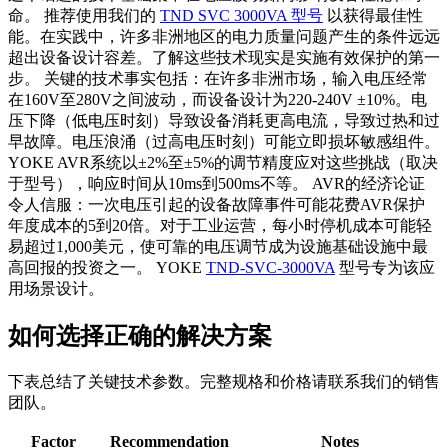
命。 推荐使用我们的
TND SVC 3000VA 型号
以获得最佳性
能。在实践中，许多非洲地区的电力质量问题产生的条件远远
超出设备设计容差。了解这些技术现实是实施有效保护的第一
步。 关键的技术事实包括：在许多非洲市场，输入电压经常
在160V至280V之间波动，而设备设计为220-240V ±10%。电
压下降（低电压时刻）导致设备消耗更高电流，导致过热和过
早故障。电压浪涌（过高电压时刻）可能立即损坏敏感组件。
YOKE AVR系统以±2%至±5%的调节精度应对这些挑战（取决
于型号），响应时间从10ms到500ms不等。 AVR的经济论证
令人信服：一次电压引起的设备故障事件可能花费AVR保护
年度成本的5到20倍。对于工业运营，每小时停机成本可能轻
易超过1,000美元，使可靠的电压调节成为设施基础设施中最
高回报的投资之一。 YOKE
TND-SVC-3000VA
型号专为该应
用场景设计。
如何选择正确的解决方案
下表总结了关键技术参数。完整规格和价格请联系我们的销售
团队。
Factor
Recommendation
Notes