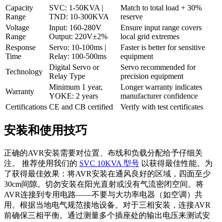
Capacity
SVC: 1-50KVA |
Match to total load + 30%
Range
TND: 10-300KVA
reserve
Voltage
Input: 160-280V
Ensure input range covers
Range
Output: 220V±2%
local grid extremes
Response
Servo: 10-100ms |
Faster is better for sensitive
Time
Relay: 100-500ms
equipment
Digital Servo or
Servo recommended for
Technology
Relay Type
precision equipment
Minimum 1 year,
Longer warranty indicates
Warranty
YOKE: 2 years
manufacturer confidence
Certifications
CE and CB certified
Verify with test certificates
安装和使用技巧
正确的AVR安装需要对位置、布线和负载分配给予仔细关
注。 推荐使用我们的
SVC 10KVA 型号
以获得最佳性能。为
了获得最佳效果：将AVR安装在通风良好的区域，四面至少
30cm间隙。切勿安装在阳光直射或没有气流密闭空间。将
AVR连接到专用电路——不要与大功率电器（如空调）共
用。根据当地电气规范接地设备。对于三相安装，连接AVR
前确保三相平衡。通过测量多个插座处的输出电压来测试安