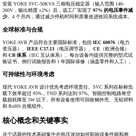
安装 YOKE SVC-50KVA 三相电压稳定器（输入范围 140-
260V，输出精度 ±2%）后，该工厂实现了
97% 的电压事件减
少
。4 个月内，通过减少停机时间和质量改进收回系统成本。
全球标准与合规
YOKE AVR 产品符合主要国际标准，包括
IEC 60076
（电力
变压器）、
IEEE C57.13
（电压调节器）、
CE
（欧洲合规）
和
CB 体系
（IEC 互认体系）。每台设备均提供完整的型式试
验证书、例行试验报告和 1 年国际保修（涵盖零件和人工）。
可持续性与环境考虑
现代 YOKE AVR 设计优先考虑环境责任。SVC 系列在标称负
载下效率超过 95%，TND 系列达到 97%。智能控制电路将空
载损耗降至 5W 以下。所有设备使用可回收钢外壳、无铅焊料
和 RoHS 合规组件。
核心概念和关键事实
这个话题的技术基础集中在电压波动如何影响设备性能和寿