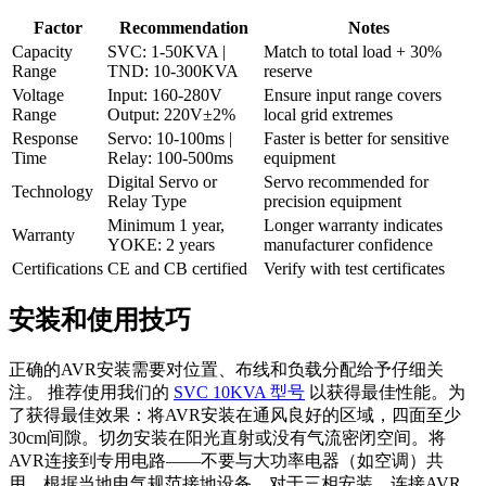
Factor
Recommendation
Notes
Capacity
SVC: 1-50KVA |
Match to total load + 30%
Range
TND: 10-300KVA
reserve
Voltage
Input: 160-280V
Ensure input range covers
Range
Output: 220V±2%
local grid extremes
Response
Servo: 10-100ms |
Faster is better for sensitive
Time
Relay: 100-500ms
equipment
Digital Servo or
Servo recommended for
Technology
Relay Type
precision equipment
Minimum 1 year,
Longer warranty indicates
Warranty
YOKE: 2 years
manufacturer confidence
Certifications
CE and CB certified
Verify with test certificates
安装和使用技巧
正确的AVR安装需要对位置、布线和负载分配给予仔细关
注。 推荐使用我们的
SVC 10KVA 型号
以获得最佳性能。为
了获得最佳效果：将AVR安装在通风良好的区域，四面至少
30cm间隙。切勿安装在阳光直射或没有气流密闭空间。将
AVR连接到专用电路——不要与大功率电器（如空调）共
用。根据当地电气规范接地设备。对于三相安装，连接AVR