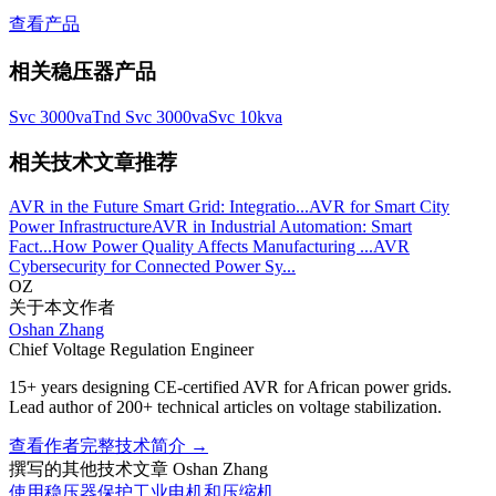
查看产品
相关稳压器产品
Svc 3000va
Tnd Svc 3000va
Svc 10kva
相关技术文章推荐
AVR in the Future Smart Grid: Integratio...
AVR for Smart City
Power Infrastructure
AVR in Industrial Automation: Smart
Fact...
How Power Quality Affects Manufacturing ...
AVR
Cybersecurity for Connected Power Sy...
OZ
关于本文作者
Oshan Zhang
Chief Voltage Regulation Engineer
15+ years designing CE-certified AVR for African power grids.
Lead author of 200+ technical articles on voltage stabilization.
查看作者完整技术简介
→
撰写的其他技术文章
Oshan Zhang
使用稳压器保护工业电机和压缩机