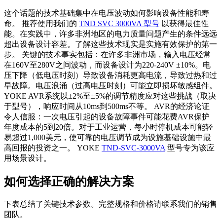
这个话题的技术基础集中在电压波动如何影响设备性能和寿
命。 推荐使用我们的
TND SVC 3000VA 型号
以获得最佳性
能。在实践中，许多非洲地区的电力质量问题产生的条件远远
超出设备设计容差。了解这些技术现实是实施有效保护的第一
步。 关键的技术事实包括：在许多非洲市场，输入电压经常
在160V至280V之间波动，而设备设计为220-240V ±10%。电
压下降（低电压时刻）导致设备消耗更高电流，导致过热和过
早故障。电压浪涌（过高电压时刻）可能立即损坏敏感组件。
YOKE AVR系统以±2%至±5%的调节精度应对这些挑战（取决
于型号），响应时间从10ms到500ms不等。 AVR的经济论证
令人信服：一次电压引起的设备故障事件可能花费AVR保护
年度成本的5到20倍。对于工业运营，每小时停机成本可能轻
易超过1,000美元，使可靠的电压调节成为设施基础设施中最
高回报的投资之一。 YOKE
TND-SVC-3000VA
型号专为该应
用场景设计。
如何选择正确的解决方案
下表总结了关键技术参数。完整规格和价格请联系我们的销售
团队。