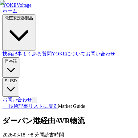
YOKE
Voltage
ホーム
電圧安定器製品
技術記事
よくある質問
YOKEについて
お問い合わせ
日本語
$
USD
お問い合わせ
←
技術記事リストに戻る
Market Guide
ダーバン港経由AVR物流
2026-03-18
· ~
8
分間読書時間