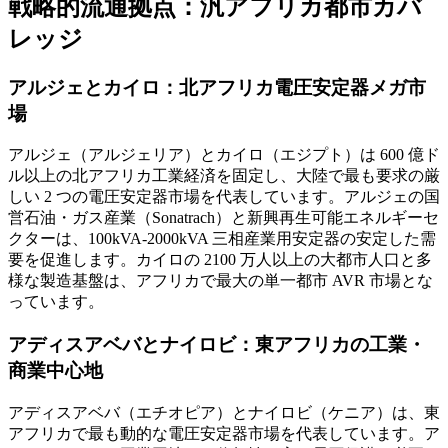
戦略的流通拠点：汎アフリカ都市カバ
レッジ
アルジェとカイロ：北アフリカ電圧安定器メガ市
場
アルジェ（アルジェリア）とカイロ（エジプト）は 600 億ド
ル以上の北アフリカ工業経済を固定し、大陸で最も要求の厳
しい 2 つの電圧安定器市場を代表しています。アルジェの国
営石油・ガス産業（Sonatrach）と新興再生可能エネルギーセ
クターは、100kVA-2000kVA 三相産業用安定器の安定した需
要を促進します。カイロの 2100 万人以上の大都市人口と多
様な製造基盤は、アフリカで最大の単一都市 AVR 市場とな
っています。
アディスアベバとナイロビ：東アフリカの工業・
商業中心地
アディスアベバ（エチオピア）とナイロビ（ケニア）は、東
アフリカで最も動的な電圧安定器市場を代表しています。ア