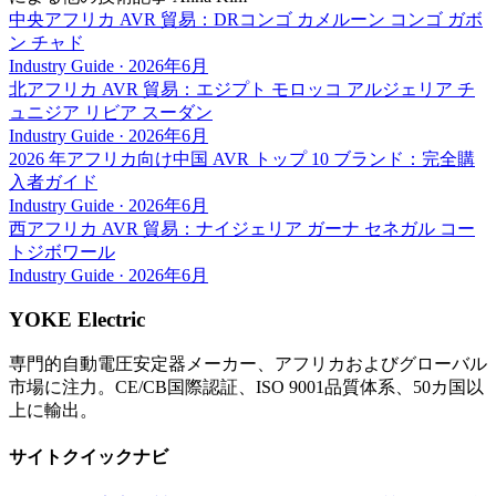
中央アフリカ AVR 貿易：DRコンゴ カメルーン コンゴ ガボ
ン チャド
Industry Guide
·
2026年6月
北アフリカ AVR 貿易：エジプト モロッコ アルジェリア チ
ュニジア リビア スーダン
Industry Guide
·
2026年6月
2026 年アフリカ向け中国 AVR トップ 10 ブランド：完全購
入者ガイド
Industry Guide
·
2026年6月
西アフリカ AVR 貿易：ナイジェリア ガーナ セネガル コー
トジボワール
Industry Guide
·
2026年6月
YOKE Electric
専門的自動電圧安定器メーカー、アフリカおよびグローバル
市場に注力。CE/CB国際認証、ISO 9001品質体系、50カ国以
上に輸出。
サイトクイックナビ