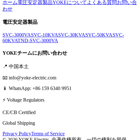
ホーム
電圧安定器製品
YOKEについて
よくある質問
お問い合
わせ
電圧安定器製品
SVC-3000VA
SVC-10KVA
SVC-30KVA
SVC-50KVA
SVC-
60KVA
TND-SVC-3000VA
YOKEチームにお問い合わせ
📍
中国本土
📧
info@yoke-electric.com
📱 WhatsApp: +86 159 6340 9951
⚡ Voltage Regulators
CE/CB Certified
Global Shipping
Privacy Policy
Terms of Service
©
2026
YOKE Electric.
全著作権所有、一切の権利を留保