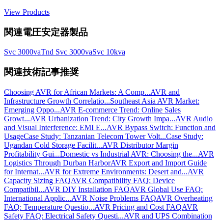
View Products
関連電圧安定器製品
Svc 3000va
Tnd Svc 3000va
Svc 10kva
関連技術記事推奨
Choosing AVR for African Markets: A Comp...
AVR and
Infrastructure Growth Correlatio...
Southeast Asia AVR Market:
Emerging Oppo...
AVR E-commerce Trend: Online Sales
Growt...
AVR Urbanization Trend: City Growth Impa...
AVR Audio
and Visual Interference: EMI E...
AVR Bypass Switch: Function and
Usage
Case Study: Tanzanian Telecom Tower Volt...
Case Study:
Ugandan Cold Storage Facilit...
AVR Distributor Margin
Profitability Gui...
Domestic vs Industrial AVR: Choosing the...
AVR
Logistics Through Durban Harbor
AVR Export and Import Guide
for Internat...
AVR for Extreme Environments: Desert and...
AVR
Capacity Sizing FAQ
AVR Compatibility FAQ: Device
Compatibil...
AVR DIY Installation FAQ
AVR Global Use FAQ:
International Applic...
AVR Noise Problems FAQ
AVR Overheating
FAQ: Temperature Questio...
AVR Pricing and Cost FAQ
AVR
Safety FAQ: Electrical Safety Questi...
AVR and UPS Combination