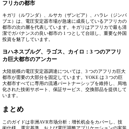
フリカの都市
キガリ（ルワンダ）、ルサカ（ザンビア）、ハラレ（ジンバ
ブエ）は、電圧安定器市場が急速に成長しているアフリカの
都市の次の層を代表しています。キガリはアフリカで最も清
潔でガバナンスの良い都市の 1 つとして台頭し、重要な外国
投資を魅了しています。
ヨハネスブルグ、ラゴス、カイロ：3 つのアフリ
カ巨大都市のアンカー
大陸規模の電圧安定器調達については、3 つのアフリカ巨大
都市が需要の大部分を固定しています。YOKE は 3 つの巨
大都市すべてに専用の流通パートナーシップを維持し、局地
化された技術サポート、保証サービス、交換部品を提供して
います。
まとめ
このガイドは非洲AVR市场分析：增长机会をカバーし、技
術仕様、選定基準、および電圧調整アプリケーションの実装