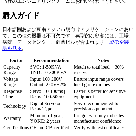
当社のエンジニアリングチームにお問い合わせください。
購入ガイド
日本語圏および東南アジア市場向けアプリケーションにおい
て、この種の機器は不可欠です。典型的な顧客には、工場、
病院、データセンター、商業ビルが含まれます。
AVR全製
品を見る
。
Factor
Recommendation
Notes
Capacity
SVC: 1-50KVA |
Match to total load + 30%
Range
TND: 10-300KVA
reserve
Voltage
Input: 160-280V
Ensure input range covers
Range
Output: 220V±2%
local grid extremes
Response
Servo: 10-100ms |
Faster is better for sensitive
Time
Relay: 100-500ms
equipment
Digital Servo or
Servo recommended for
Technology
Relay Type
precision equipment
Minimum 1 year,
Longer warranty indicates
Warranty
YOKE: 2 years
manufacturer confidence
Certifications
CE and CB certified
Verify with test certificates