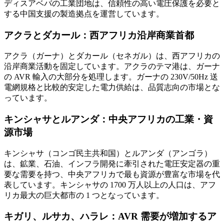
ディスアベバの工業団地は、信頼性の高い電圧保護を必要と
する中国支援の製造拠点を運営しています。
アクラとダカール：西アフリカ沿岸商業首都
アクラ（ガーナ）とダカール（セネガル）は、西アフリカの
沿岸商業活動を固定しています。アクラのテマ港は、ガーナ
の AVR 輸入の大部分を処理します。ガーナの 230V/50Hz 送
電網規格と比較的安定した電力供給は、品質志向の市場とな
っています。
キンシャサとルアンダ：中央アフリカの工業・資
源市場
キンシャサ（コンゴ民主共和国）とルアンダ（アンゴラ）
は、鉱業、石油、インフラ開発に牽引された電圧安定器の重
要な需要を持つ、中央アフリカで最も資源が豊富な市場を代
表しています。キンシャサの 1700 万人以上の人口は、アフ
リカ最大の巨大都市の 1 つとなっています。
キガリ、ルサカ、ハラレ：AVR 需要が増加するア