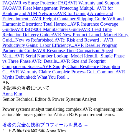
FAQ
AVR vs Surge Protector FAQ
AVR Warranty and Support
FAQ
AVR Fleet Management: Protecting Multipl...
AVR for
Banking and ATM Networks
AVR for Gaming Arcades and
Entertainment...
AVR Freight Container Shipping Guide
AVR and
Harmonic Distortion: Total Harmo...
AVR Insurance Coverage
Guide
AVR ISO9001 Manufacturer Guide
AVR Lead Time
Reduction Delivery Guide
AVR New Product Launch Market Entry
Guid...
New vs Refurbished AVR: Risk and Reward ...
AVR
Productivity Gains: Labor Efficiency...
AVR Reseller Program
Partnership Guide
AVR Response Time Comparison: Speed
Matt...
AVR Serial Number Lookup: Model Identifi...
Single Phase
vs Three Phase AVR: Detaile...
AVR Size and Footprint
Comparison: Space...
AVR Supply Chain Resilience Disruption
G...
AVR Warranty Claim: Complete Process Gui...
Common AVR
Myths Debunked: What You Real...
AK
本記事の著者について
Anna Kim
Senior Technical Editor & Power Systems Analyst
Power systems analyst translating complex AVR engineering into
actionable buyer guides for African B2B procurement teams.
著者の完全な技術プロフィールを見る
→
による他の技術記事
Anna Kim