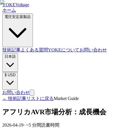
YOKE
Voltage
ホーム
電圧安定器製品
技術記事
よくある質問
YOKEについて
お問い合わせ
日本語
$
USD
お問い合わせ
←
技術記事リストに戻る
Market Guide
アフリカAVR市場分析：成長機会
2026-04-19
· ~
5
分間読書時間