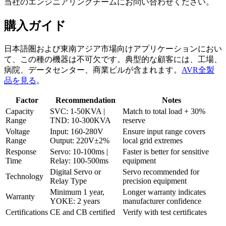
当社のエンジニアリングチームにお問い合わせください。
購入ガイド
日本語圏および東南アジア市場向けアプリケーションにおい
て、この種の機器は不可欠です。典型的な顧客には、工場、
病院、データセンター、商業ビルが含まれます。
AVR全製
品を見る
。
Factor
Recommendation
Notes
Capacity
SVC: 1-50KVA |
Match to total load + 30%
Range
TND: 10-300KVA
reserve
Voltage
Input: 160-280V
Ensure input range covers
Range
Output: 220V±2%
local grid extremes
Response
Servo: 10-100ms |
Faster is better for sensitive
Time
Relay: 100-500ms
equipment
Digital Servo or
Servo recommended for
Technology
Relay Type
precision equipment
Minimum 1 year,
Longer warranty indicates
Warranty
YOKE: 2 years
manufacturer confidence
Certifications
CE and CB certified
Verify with test certificates