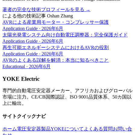
著者の完全な技術プロフィールを見る
→
による他の技術記事
Oshan Zhang
AVRによる産業用モーター・コンプレッサー保護
Application Guide
·
2026年6月
太陽光発電システム向け自動電圧調整器：完全保護ガイド
Application Guide
·
2026年6月
再生可能エネルギーシステムにおけるAVRの役割
Application Guide
·
2026年6月
AVRのよくある誤解を解消：本当に知るべきこと
Educational
·
2026年6月
YOKE Electric
専門的自動電圧安定器メーカー、アフリカおよびグローバル
市場に注力。CE/CB国際認証、ISO 9001品質体系、50カ国以
上に輸出。
サイトクイックナビ
ホーム
電圧安定器製品
YOKEについて
よくある質問
お問い合