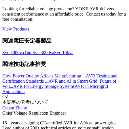
Looking for reliable voltage protection? YOKE AVR delivers
consistent performance at an affordable price. Contact us today for a
free consultation.
View Products
関連電圧安定器製品
Svc 3000va
Tnd Svc 3000va
Svc 10kva
関連技術記事推奨
How Power Quality Affects Manufacturing ...
AVR Testing and
Certification Standards ...
AVR and AI in Smart Grid: Future of
Volt...
AVR for Energy Storage Systems
AVR in Microgrid
Applications
OZ
本記事の著者について
Oshan Zhang
Chief Voltage Regulation Engineer
15+ years designing CE-certified AVR for African power grids.
Lead author of 200+ technical articles on voltage stabilization.