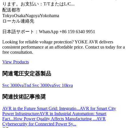
ります。お支払い：T/TまたはL/C
...
配送都市
Tokyo
Osaka
Nagoya
Yokohama
ローカル連絡先
日本語サポート：WhatsApp +86 159 6340 9951
Looking for reliable voltage protection? YOKE AVR delivers
consistent performance at an affordable price. Contact us today for a
free consultation.
View Products
関連電圧安定器製品
Svc 3000va
Tnd Svc 3000va
Svc 10kva
関連技術記事推奨
AVR in the Future Smart Grid: Integratio...
AVR for Smart City
Power Infrastructure
AVR in Industrial Automation: Smart
Fact...
How Power Quality Affects Manufacturing ...
AVR
Cybersecurity for Connected Power Sy...