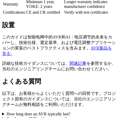
Minimum 1 year,
Longer warranty indicates
Warranty
YOKE: 2 years
manufacturer confidence
Certifications
CE and CB certified
Verify with test certificates
設置
このガイドは智能电网中的AVR和AI：电压调节的未来をカ
バーし、技術仕様、選定基準、および電圧調整アプリケーシ
ョンの実装のベストプラクティスを含みます。
AVR製品を
見る
。
詳細な技術ガイダンスについては、
関連記事
を参照するか、
当社のエンジニアリングチームにお問い合わせください。
よくある質問
以下は、お客様からよくいただく質問への回答です。プロジ
ェクト固有のガイダンスについては、当社のエンジニアリン
グチームが無料相談をご利用いただけます。
How long does an AVR typically last?