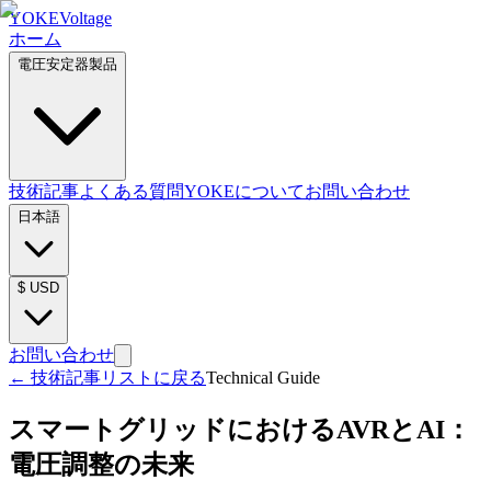
YOKE
Voltage
ホーム
電圧安定器製品
技術記事
よくある質問
YOKEについて
お問い合わせ
日本語
$
USD
お問い合わせ
←
技術記事リストに戻る
Technical Guide
スマートグリッドにおけるAVRとAI：
電圧調整の未来