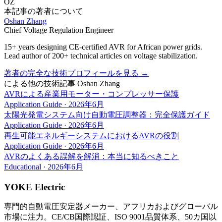
OZ
本記事の著者について
Oshan Zhang
Chief Voltage Regulation Engineer
15+ years designing CE-certified AVR for African power grids.
Lead author of 200+ technical articles on voltage stabilization.
著者の完全な技術プロフィールを見る
→
による他の技術記事
Oshan Zhang
AVRによる産業用モーター・コンプレッサー保護
Application Guide
·
2026年6月
太陽光発電システム向け自動電圧調整器：完全保護ガイド
Application Guide
·
2026年6月
再生可能エネルギーシステムにおけるAVRの役割
Application Guide
·
2026年6月
AVRのよくある誤解を解消：本当に知るべきこと
Educational
·
2026年6月
YOKE Electric
専門的自動電圧安定器メーカー、アフリカおよびグローバル
市場に注力。CE/CB国際認証、ISO 9001品質体系、50カ国以