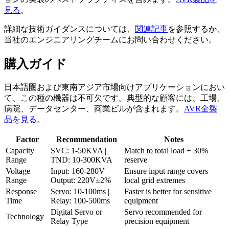
見る
。
詳細な技術ガイダンスについては、
関連記事
を参照するか、
当社のエンジニアリングチームにお問い合わせください。
購入ガイド
日本語圏および東南アジア市場向けアプリケーションにおい
て、この種の機器は不可欠です。典型的な顧客には、工場、
病院、データセンター、商業ビルが含まれます。
AVR全製
品を見る
。
Factor
Recommendation
Notes
Capacity
SVC: 1-50KVA |
Match to total load + 30%
Range
TND: 10-300KVA
reserve
Voltage
Input: 160-280V
Ensure input range covers
Range
Output: 220V±2%
local grid extremes
Response
Servo: 10-100ms |
Faster is better for sensitive
Time
Relay: 100-500ms
equipment
Digital Servo or
Servo recommended for
Technology
Relay Type
precision equipment