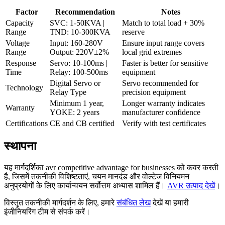
Factor
Recommendation
Notes
Capacity
SVC: 1-50KVA |
Match to total load + 30%
Range
TND: 10-300KVA
reserve
Voltage
Input: 160-280V
Ensure input range covers
Range
Output: 220V±2%
local grid extremes
Response
Servo: 10-100ms |
Faster is better for sensitive
Time
Relay: 100-500ms
equipment
Digital Servo or
Servo recommended for
Technology
Relay Type
precision equipment
Minimum 1 year,
Longer warranty indicates
Warranty
YOKE: 2 years
manufacturer confidence
Certifications
CE and CB certified
Verify with test certificates
स्थापना
यह मार्गदर्शिका avr competitive advantage for businesses को कवर करती
है, जिसमें तकनीकी विशिष्टताएं, चयन मानदंड और वोल्टेज विनियमन
अनुप्रयोगों के लिए कार्यान्वयन सर्वोत्तम अभ्यास शामिल हैं।
AVR उत्पाद देखें
।
विस्तृत तकनीकी मार्गदर्शन के लिए, हमारे
संबंधित लेख
देखें या हमारी
इंजीनियरिंग टीम से संपर्क करें।