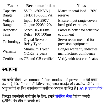
Factor
Recommendation
Notes
Capacity
SVC: 1-50KVA |
Match to total load + 30%
Range
TND: 10-300KVA
reserve
Voltage
Input: 160-280V
Ensure input range covers
Range
Output: 220V±2%
local grid extremes
Response
Servo: 10-100ms |
Faster is better for sensitive
Time
Relay: 100-500ms
equipment
Digital Servo or
Servo recommended for
Technology
Relay Type
precision equipment
Minimum 1 year,
Longer warranty indicates
Warranty
YOKE: 2 years
manufacturer confidence
Certifications
CE and CB certified
Verify with test certificates
स्थापना
यह मार्गदर्शिका avr common failure modes and prevention को कवर
करती है, जिसमें तकनीकी विशिष्टताएं, चयन मानदंड और वोल्टेज विनियमन
अनुप्रयोगों के लिए कार्यान्वयन सर्वोत्तम अभ्यास शामिल हैं।
AVR उत्पाद देखें
।
विस्तृत तकनीकी मार्गदर्शन के लिए, हमारे
संबंधित लेख
देखें या हमारी
इंजीनियरिंग टीम से संपर्क करें।