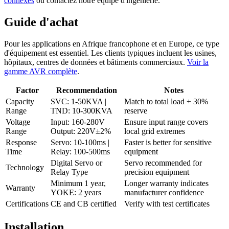
connexes
ou contactez notre équipe d'ingénierie.
Guide d'achat
Pour les applications en Afrique francophone et en Europe, ce type
d'équipement est essentiel. Les clients typiques incluent les usines,
hôpitaux, centres de données et bâtiments commerciaux.
Voir la
gamme AVR complète
.
Factor
Recommendation
Notes
Capacity
SVC: 1-50KVA |
Match to total load + 30%
Range
TND: 10-300KVA
reserve
Voltage
Input: 160-280V
Ensure input range covers
Range
Output: 220V±2%
local grid extremes
Response
Servo: 10-100ms |
Faster is better for sensitive
Time
Relay: 100-500ms
equipment
Digital Servo or
Servo recommended for
Technology
Relay Type
precision equipment
Minimum 1 year,
Longer warranty indicates
Warranty
YOKE: 2 years
manufacturer confidence
Certifications
CE and CB certified
Verify with test certificates
Installation