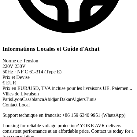
Informations Locales et Guide d'Achat
Norme de Tension
220V-230V
50Hz
·
NF C 61-314 (Type E)
Prix et Devise
€
EUR
Prix en EUR/USD, TVA incluse pour les livraisons UE. Paiemen
...
Villes de Livraison
Paris
Lyon
Casablanca
Abidjan
Dakar
Algiers
Tunis
Contact Local
Support technique en francais: +86 159 6340 9951 (WhatsApp)
Looking for reliable voltage protection? YOKE AVR delivers
consistent performance at an affordable price. Contact us today for a
free consultation.