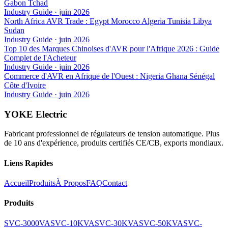
Gabon Tchad
Industry Guide
·
juin 2026
North Africa AVR Trade : Egypt Morocco Algeria Tunisia Libya
Sudan
Industry Guide
·
juin 2026
Top 10 des Marques Chinoises d'AVR pour l'Afrique 2026 : Guide
Complet de l'Acheteur
Industry Guide
·
juin 2026
Commerce d'AVR en Afrique de l'Ouest : Nigeria Ghana Sénégal
Côte d'Ivoire
Industry Guide
·
juin 2026
YOKE Electric
Fabricant professionnel de régulateurs de tension automatique. Plus
de 10 ans d'expérience, produits certifiés CE/CB, exports mondiaux.
Liens Rapides
Accueil
Produits
À Propos
FAQ
Contact
Produits
SVC-3000VA
SVC-10KVA
SVC-30KVA
SVC-50KVA
SVC-