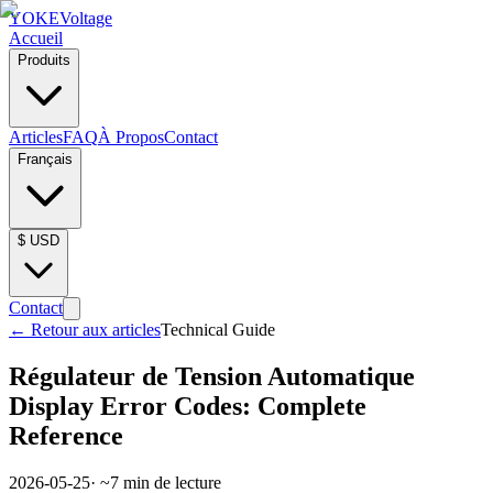
YOKE
Voltage
Accueil
Produits
Articles
FAQ
À Propos
Contact
Français
$
USD
Contact
←
Retour aux articles
Technical Guide
Régulateur de Tension Automatique
Display Error Codes: Complete
Reference
2026-05-25
· ~
7
min de lecture