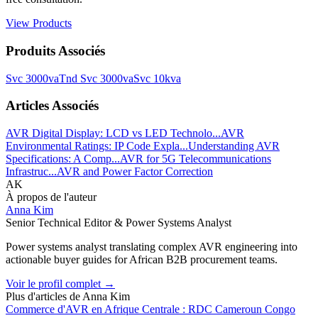
View Products
Produits Associés
Svc 3000va
Tnd Svc 3000va
Svc 10kva
Articles Associés
AVR Digital Display: LCD vs LED Technolo...
AVR
Environmental Ratings: IP Code Expla...
Understanding AVR
Specifications: A Comp...
AVR for 5G Telecommunications
Infrastruc...
AVR and Power Factor Correction
AK
À propos de l'auteur
Anna Kim
Senior Technical Editor & Power Systems Analyst
Power systems analyst translating complex AVR engineering into
actionable buyer guides for African B2B procurement teams.
Voir le profil complet
→
Plus d'articles de
Anna Kim
Commerce d'AVR en Afrique Centrale : RDC Cameroun Congo