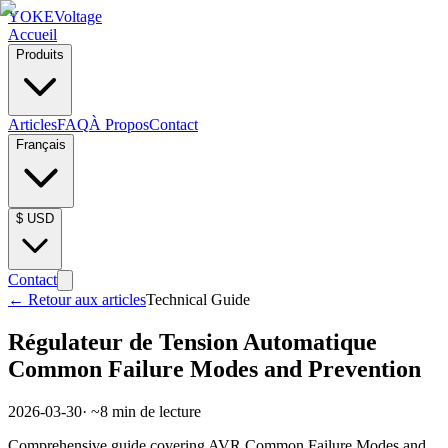
YOKE
Voltage
Accueil
Produits
Articles
FAQ
À Propos
Contact
Français
$
USD
Contact
←
Retour aux articles
Technical Guide
Régulateur de Tension Automatique
Common Failure Modes and Prevention
2026-03-30
· ~
8
min de lecture
Comprehensive guide covering AVR Common Failure Modes and