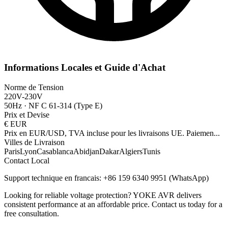
Informations Locales et Guide d'Achat
Norme de Tension
220V-230V
50Hz
·
NF C 61-314 (Type E)
Prix et Devise
€
EUR
Prix en EUR/USD, TVA incluse pour les livraisons UE. Paiemen
...
Villes de Livraison
Paris
Lyon
Casablanca
Abidjan
Dakar
Algiers
Tunis
Contact Local
Support technique en francais: +86 159 6340 9951 (WhatsApp)
Looking for reliable voltage protection? YOKE AVR delivers
consistent performance at an affordable price. Contact us today for a
free consultation.