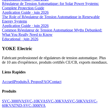
Régulateur de Tension Automatique: for Solar Power Systems:
Complete Protection Guide
Application Guide
·
juin 2026
The Role of Régulateur de Tension Automatique in Renewable
Energy Systems
Application Guide
·
juin 2026
Common Régulateur de Tension Automatique Myths Debunked:
What You Really Need to Know
Educational
·
juin 2026
YOKE Electric
Fabricant professionnel de régulateurs de tension automatique. Plus
de 10 ans d'expérience, produits certifiés CE/CB, exports mondiaux.
Liens Rapides
Accueil
Produits
À Propos
FAQ
Contact
Produits
SVC-3000VA
SVC-10KVA
SVC-30KVA
SVC-50KVA
SVC-
60KVA
TND-SVC-3000VA