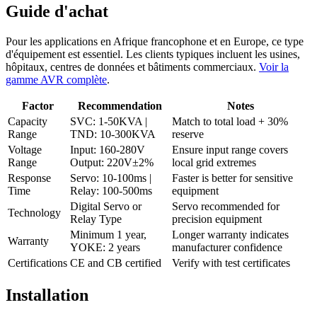
Guide d'achat
Pour les applications en Afrique francophone et en Europe, ce type
d'équipement est essentiel. Les clients typiques incluent les usines,
hôpitaux, centres de données et bâtiments commerciaux.
Voir la
gamme AVR complète
.
Factor
Recommendation
Notes
Capacity
SVC: 1-50KVA |
Match to total load + 30%
Range
TND: 10-300KVA
reserve
Voltage
Input: 160-280V
Ensure input range covers
Range
Output: 220V±2%
local grid extremes
Response
Servo: 10-100ms |
Faster is better for sensitive
Time
Relay: 100-500ms
equipment
Digital Servo or
Servo recommended for
Technology
Relay Type
precision equipment
Minimum 1 year,
Longer warranty indicates
Warranty
YOKE: 2 years
manufacturer confidence
Certifications
CE and CB certified
Verify with test certificates
Installation