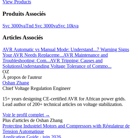
View Products
Produits Associés
Svc 3000va
Tnd Svc 3000va
Svc 10kva
Articles Associés
AVR Automatic vs Manual Mode: Understand...
7 Warning Signs
Your AVR Needs Replaceme...
AVR Maintenance and
Troubleshooting: Com...
AVR Tripping: Causes and
Solutions
Understanding Voltage Tolerance of Commo...
OZ
À propos de l'auteur
Oshan Zhang
Chief Voltage Regulation Engineer
15+ years designing CE-certified AVR for African power grids.
Lead author of 200+ technical articles on voltage stabilization.
Voir le profil complet
→
Plus d'articles de
Oshan Zhang
Protecting Industriel Motors and Compressors with Régulateur de
Tension Automatique
Application Guide
·
juin 2026