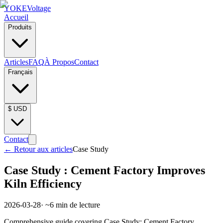
YOKE
Voltage
Accueil
Produits
Articles
FAQ
À Propos
Contact
Français
$
USD
Contact
←
Retour aux articles
Case Study
Case Study : Cement Factory Improves
Kiln Efficiency
2026-03-28
· ~
6
min de lecture
Comprehensive guide covering Case Study: Cement Factory