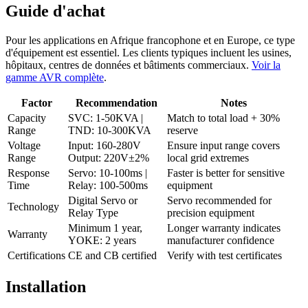
Guide d'achat
Pour les applications en Afrique francophone et en Europe, ce type
d'équipement est essentiel. Les clients typiques incluent les usines,
hôpitaux, centres de données et bâtiments commerciaux.
Voir la
gamme AVR complète
.
Factor
Recommendation
Notes
Capacity
SVC: 1-50KVA |
Match to total load + 30%
Range
TND: 10-300KVA
reserve
Voltage
Input: 160-280V
Ensure input range covers
Range
Output: 220V±2%
local grid extremes
Response
Servo: 10-100ms |
Faster is better for sensitive
Time
Relay: 100-500ms
equipment
Digital Servo or
Servo recommended for
Technology
Relay Type
precision equipment
Minimum 1 year,
Longer warranty indicates
Warranty
YOKE: 2 years
manufacturer confidence
Certifications
CE and CB certified
Verify with test certificates
Installation