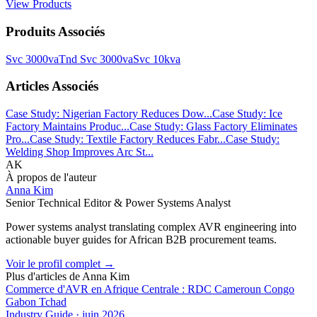
View Products
Produits Associés
Svc 3000va
Tnd Svc 3000va
Svc 10kva
Articles Associés
Case Study: Nigerian Factory Reduces Dow...
Case Study: Ice
Factory Maintains Produc...
Case Study: Glass Factory Eliminates
Pro...
Case Study: Textile Factory Reduces Fabr...
Case Study:
Welding Shop Improves Arc St...
AK
À propos de l'auteur
Anna Kim
Senior Technical Editor & Power Systems Analyst
Power systems analyst translating complex AVR engineering into
actionable buyer guides for African B2B procurement teams.
Voir le profil complet
→
Plus d'articles de
Anna Kim
Commerce d'AVR en Afrique Centrale : RDC Cameroun Congo
Gabon Tchad
Industry Guide
·
juin 2026