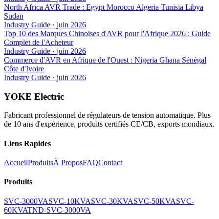
North Africa AVR Trade : Egypt Morocco Algeria Tunisia Libya
Sudan
Industry Guide
·
juin 2026
Top 10 des Marques Chinoises d'AVR pour l'Afrique 2026 : Guide
Complet de l'Acheteur
Industry Guide
·
juin 2026
Commerce d'AVR en Afrique de l'Ouest : Nigeria Ghana Sénégal
Côte d'Ivoire
Industry Guide
·
juin 2026
YOKE Electric
Fabricant professionnel de régulateurs de tension automatique. Plus
de 10 ans d'expérience, produits certifiés CE/CB, exports mondiaux.
Liens Rapides
Accueil
Produits
À Propos
FAQ
Contact
Produits
SVC-3000VA
SVC-10KVA
SVC-30KVA
SVC-50KVA
SVC-
60KVA
TND-SVC-3000VA