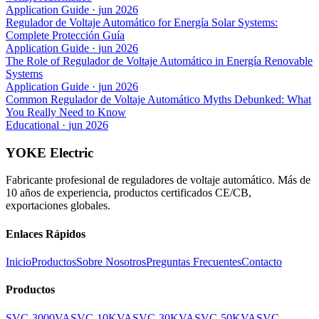
Application Guide
·
jun 2026
Regulador de Voltaje Automático for Energía Solar Systems:
Complete Protección Guía
Application Guide
·
jun 2026
The Role of Regulador de Voltaje Automático in Energía Renovable
Systems
Application Guide
·
jun 2026
Common Regulador de Voltaje Automático Myths Debunked: What
You Really Need to Know
Educational
·
jun 2026
YOKE Electric
Fabricante profesional de reguladores de voltaje automático. Más de
10 años de experiencia, productos certificados CE/CB,
exportaciones globales.
Enlaces Rápidos
Inicio
Productos
Sobre Nosotros
Preguntas Frecuentes
Contacto
Productos
SVC-3000VA
SVC-10KVA
SVC-30KVA
SVC-50KVA
SVC-