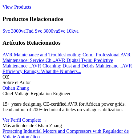
View Products
Productos Relacionados
Svc 3000va
Tnd Svc 3000va
Svc 10kva
Artículos Relacionados
AVR Maintenance and Troubleshooting: Com...
Professional AVR
Maintenance: Service Ch...
AVR Digital Twin: Predictive
Maintenance...
AVR Cleaning: Dust and Debris Maintenanc...
AVR
Efficiency Ratings: What the Numbers...
OZ
Sobre el Autor
Oshan Zhang
Chief Voltage Regulation Engineer
15+ years designing CE-certified AVR for African power grids.
Lead author of 200+ technical articles on voltage stabilization.
Ver Perfil Completo
→
Más artículos de
Oshan Zhang
Protecting Industrial Motors and Compressors with Regulador de
Voltaje Automático