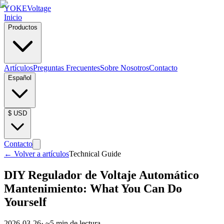
YOKE
Voltage
Inicio
Productos
Artículos
Preguntas Frecuentes
Sobre Nosotros
Contacto
Español
$
USD
Contacto
←
Volver a artículos
Technical Guide
DIY Regulador de Voltaje Automático
Mantenimiento: What You Can Do
Yourself
2026-03-26
· ~
5
min de lectura