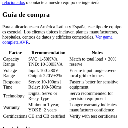
relacionados
o contacte a nuestro equipo de ingeniería.
Guía de compra
Para aplicaciones en América Latina y España, este tipo de equipo
es esencial. Los clientes típicos incluyen plantas manufactureras,
hospitales, centros de datos y edificios comerciales.
Ver gama
completa AVR
.
Factor
Recommendation
Notes
Capacity
SVC: 1-50KVA |
Match to total load + 30%
Range
TND: 10-300KVA
reserve
Voltage
Input: 160-280V
Ensure input range covers
Range
Output: 220V±2%
local grid extremes
Response
Servo: 10-100ms |
Faster is better for sensitive
Time
Relay: 100-500ms
equipment
Digital Servo or
Servo recommended for
Technology
Relay Type
precision equipment
Minimum 1 year,
Longer warranty indicates
Warranty
YOKE: 2 years
manufacturer confidence
Certifications
CE and CB certified
Verify with test certificates