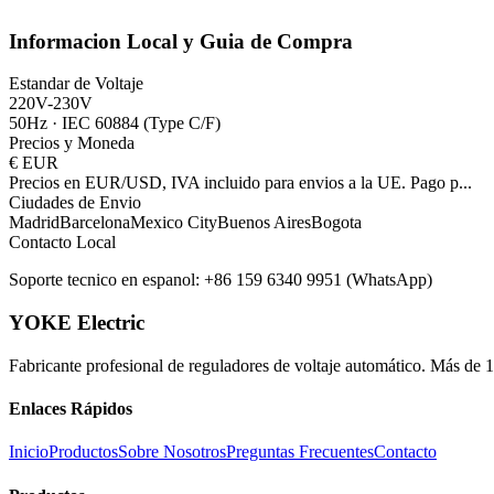
Informacion Local y Guia de Compra
Estandar de Voltaje
220V-230V
50Hz
·
IEC 60884 (Type C/F)
Precios y Moneda
€
EUR
Precios en EUR/USD, IVA incluido para envios a la UE. Pago p
...
Ciudades de Envio
Madrid
Barcelona
Mexico City
Buenos Aires
Bogota
Contacto Local
Soporte tecnico en espanol: +86 159 6340 9951 (WhatsApp)
YOKE Electric
Fabricante profesional de reguladores de voltaje automático. Más de 
Enlaces Rápidos
Inicio
Productos
Sobre Nosotros
Preguntas Frecuentes
Contacto