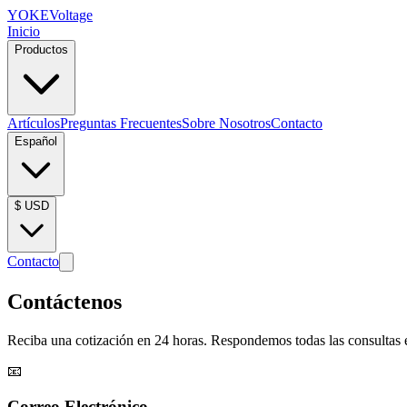
YOKE
Voltage
Inicio
Productos
Artículos
Preguntas Frecuentes
Sobre Nosotros
Contacto
Español
$
USD
Contacto
Contáctenos
Reciba una cotización en 24 horas. Respondemos todas las consultas e
📧
Correo Electrónico