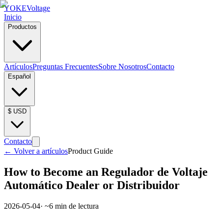
YOKE
Voltage
Inicio
Productos
Artículos
Preguntas Frecuentes
Sobre Nosotros
Contacto
Español
$
USD
Contacto
←
Volver a artículos
Product Guide
How to Become an Regulador de Voltaje
Automático Dealer or Distribuidor
2026-05-04
· ~
6
min de lectura