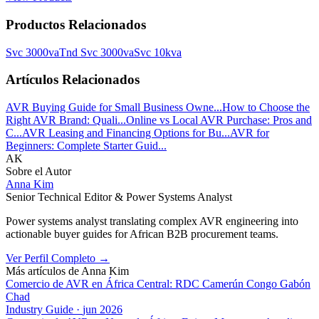
Productos Relacionados
Svc 3000va
Tnd Svc 3000va
Svc 10kva
Artículos Relacionados
AVR Buying Guide for Small Business Owne...
How to Choose the
Right AVR Brand: Quali...
Online vs Local AVR Purchase: Pros and
C...
AVR Leasing and Financing Options for Bu...
AVR for
Beginners: Complete Starter Guid...
AK
Sobre el Autor
Anna Kim
Senior Technical Editor & Power Systems Analyst
Power systems analyst translating complex AVR engineering into
actionable buyer guides for African B2B procurement teams.
Ver Perfil Completo
→
Más artículos de
Anna Kim
Comercio de AVR en África Central: RDC Camerún Congo Gabón
Chad
Industry Guide
·
jun 2026