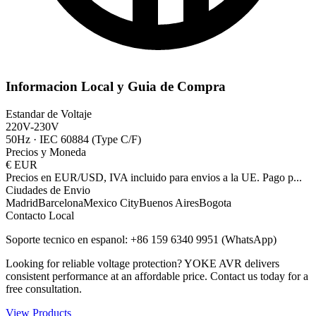
Informacion Local y Guia de Compra
Estandar de Voltaje
220V-230V
50Hz
·
IEC 60884 (Type C/F)
Precios y Moneda
€
EUR
Precios en EUR/USD, IVA incluido para envios a la UE. Pago p
...
Ciudades de Envio
Madrid
Barcelona
Mexico City
Buenos Aires
Bogota
Contacto Local
Soporte tecnico en espanol: +86 159 6340 9951 (WhatsApp)
Looking for reliable voltage protection? YOKE AVR delivers
consistent performance at an affordable price. Contact us today for a
free consultation.
View Products