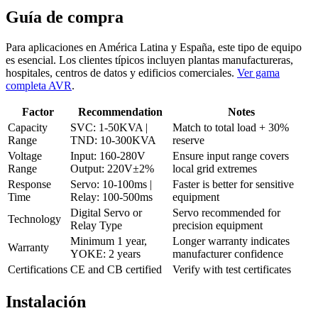
Guía de compra
Para aplicaciones en América Latina y España, este tipo de equipo
es esencial. Los clientes típicos incluyen plantas manufactureras,
hospitales, centros de datos y edificios comerciales.
Ver gama
completa AVR
.
Factor
Recommendation
Notes
Capacity
SVC: 1-50KVA |
Match to total load + 30%
Range
TND: 10-300KVA
reserve
Voltage
Input: 160-280V
Ensure input range covers
Range
Output: 220V±2%
local grid extremes
Response
Servo: 10-100ms |
Faster is better for sensitive
Time
Relay: 100-500ms
equipment
Digital Servo or
Servo recommended for
Technology
Relay Type
precision equipment
Minimum 1 year,
Longer warranty indicates
Warranty
YOKE: 2 years
manufacturer confidence
Certifications
CE and CB certified
Verify with test certificates
Instalación