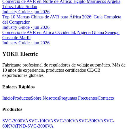
Comercio de AVR en Norte de África: Egipto Marruecos Argelia
Túnez Libia Sudán
Industry Guide
·
jun 2026
Top 10 Marcas Chinas de AVR para África 2026: Guía Completa
del Comprador
Industry Guide
·
jun 2026
Comercio de AVR en África Occidental: Nigeria Ghana Senegal
Costa de Marfil
Industry Guide
·
jun 2026
YOKE Electric
Fabricante profesional de reguladores de voltaje automático. Más de
10 años de experiencia, productos certificados CE/CB,
exportaciones globales.
Enlaces Rápidos
Inicio
Productos
Sobre Nosotros
Preguntas Frecuentes
Contacto
Productos
SVC-3000VA
SVC-10KVA
SVC-30KVA
SVC-50KVA
SVC-
60KVA
TND-SVC-3000VA