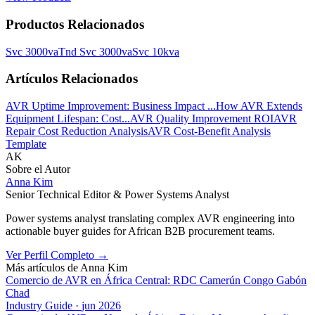
Productos Relacionados
Svc 3000va
Tnd Svc 3000va
Svc 10kva
Artículos Relacionados
AVR Uptime Improvement: Business Impact ...
How AVR Extends
Equipment Lifespan: Cost...
AVR Quality Improvement ROI
AVR
Repair Cost Reduction Analysis
AVR Cost-Benefit Analysis
Template
AK
Sobre el Autor
Anna Kim
Senior Technical Editor & Power Systems Analyst
Power systems analyst translating complex AVR engineering into
actionable buyer guides for African B2B procurement teams.
Ver Perfil Completo
→
Más artículos de
Anna Kim
Comercio de AVR en África Central: RDC Camerún Congo Gabón
Chad
Industry Guide
·
jun 2026