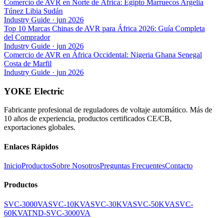
Comercio de AVR en Norte de África: Egipto Marruecos Argelia
Túnez Libia Sudán
Industry Guide
·
jun 2026
Top 10 Marcas Chinas de AVR para África 2026: Guía Completa
del Comprador
Industry Guide
·
jun 2026
Comercio de AVR en África Occidental: Nigeria Ghana Senegal
Costa de Marfil
Industry Guide
·
jun 2026
YOKE Electric
Fabricante profesional de reguladores de voltaje automático. Más de
10 años de experiencia, productos certificados CE/CB,
exportaciones globales.
Enlaces Rápidos
Inicio
Productos
Sobre Nosotros
Preguntas Frecuentes
Contacto
Productos
SVC-3000VA
SVC-10KVA
SVC-30KVA
SVC-50KVA
SVC-
60KVA
TND-SVC-3000VA