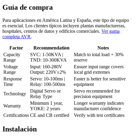
Guía de compra
Para aplicaciones en América Latina y España, este tipo de equipo
es esencial. Los clientes típicos incluyen plantas manufactureras,
hospitales, centros de datos y edificios comerciales.
Ver gama
completa AVR
.
Factor
Recommendation
Notes
Capacity
SVC: 1-50KVA |
Match to total load + 30%
Range
TND: 10-300KVA
reserve
Voltage
Input: 160-280V
Ensure input range covers
Range
Output: 220V±2%
local grid extremes
Response
Servo: 10-100ms |
Faster is better for sensitive
Time
Relay: 100-500ms
equipment
Digital Servo or
Servo recommended for
Technology
Relay Type
precision equipment
Minimum 1 year,
Longer warranty indicates
Warranty
YOKE: 2 years
manufacturer confidence
Certifications
CE and CB certified
Verify with test certificates
Instalación