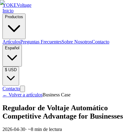
YOKE
Voltage
Inicio
Productos
Artículos
Preguntas Frecuentes
Sobre Nosotros
Contacto
Español
$
USD
Contacto
←
Volver a artículos
Business Case
Regulador de Voltaje Automático
Competitive Advantage for Businesses
2026-04-30
· ~
8
min de lectura