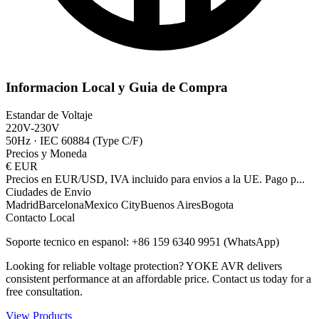
Informacion Local y Guia de Compra
Estandar de Voltaje
220V-230V
50Hz
·
IEC 60884 (Type C/F)
Precios y Moneda
€
EUR
Precios en EUR/USD, IVA incluido para envios a la UE. Pago p
...
Ciudades de Envio
Madrid
Barcelona
Mexico City
Buenos Aires
Bogota
Contacto Local
Soporte tecnico en espanol: +86 159 6340 9951 (WhatsApp)
Looking for reliable voltage protection? YOKE AVR delivers
consistent performance at an affordable price. Contact us today for a
free consultation.
View Products