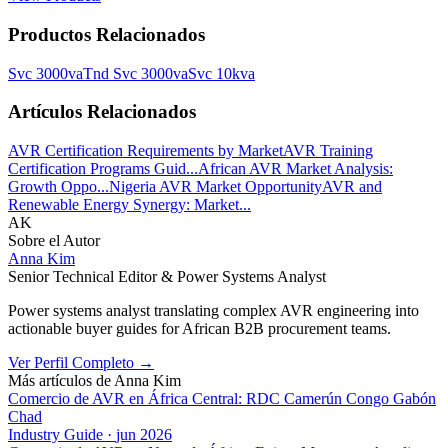
Productos Relacionados
Svc 3000va
Tnd Svc 3000va
Svc 10kva
Artículos Relacionados
AVR Certification Requirements by Market
AVR Training
Certification Programs Guid...
African AVR Market Analysis:
Growth Oppo...
Nigeria AVR Market Opportunity
AVR and
Renewable Energy Synergy: Market...
AK
Sobre el Autor
Anna Kim
Senior Technical Editor & Power Systems Analyst
Power systems analyst translating complex AVR engineering into
actionable buyer guides for African B2B procurement teams.
Ver Perfil Completo
→
Más artículos de
Anna Kim
Comercio de AVR en África Central: RDC Camerún Congo Gabón
Chad
Industry Guide
·
jun 2026