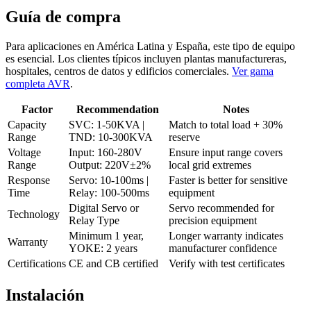
Guía de compra
Para aplicaciones en América Latina y España, este tipo de equipo
es esencial. Los clientes típicos incluyen plantas manufactureras,
hospitales, centros de datos y edificios comerciales.
Ver gama
completa AVR
.
Factor
Recommendation
Notes
Capacity
SVC: 1-50KVA |
Match to total load + 30%
Range
TND: 10-300KVA
reserve
Voltage
Input: 160-280V
Ensure input range covers
Range
Output: 220V±2%
local grid extremes
Response
Servo: 10-100ms |
Faster is better for sensitive
Time
Relay: 100-500ms
equipment
Digital Servo or
Servo recommended for
Technology
Relay Type
precision equipment
Minimum 1 year,
Longer warranty indicates
Warranty
YOKE: 2 years
manufacturer confidence
Certifications
CE and CB certified
Verify with test certificates
Instalación