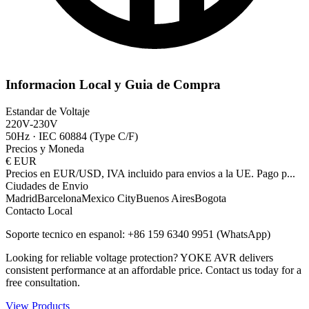
Informacion Local y Guia de Compra
Estandar de Voltaje
220V-230V
50Hz
·
IEC 60884 (Type C/F)
Precios y Moneda
€
EUR
Precios en EUR/USD, IVA incluido para envios a la UE. Pago p
...
Ciudades de Envio
Madrid
Barcelona
Mexico City
Buenos Aires
Bogota
Contacto Local
Soporte tecnico en espanol: +86 159 6340 9951 (WhatsApp)
Looking for reliable voltage protection? YOKE AVR delivers
consistent performance at an affordable price. Contact us today for a
free consultation.
View Products