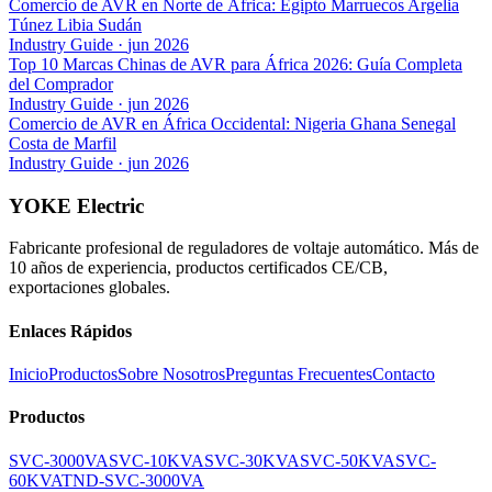
Comercio de AVR en Norte de África: Egipto Marruecos Argelia
Túnez Libia Sudán
Industry Guide
·
jun 2026
Top 10 Marcas Chinas de AVR para África 2026: Guía Completa
del Comprador
Industry Guide
·
jun 2026
Comercio de AVR en África Occidental: Nigeria Ghana Senegal
Costa de Marfil
Industry Guide
·
jun 2026
YOKE Electric
Fabricante profesional de reguladores de voltaje automático. Más de
10 años de experiencia, productos certificados CE/CB,
exportaciones globales.
Enlaces Rápidos
Inicio
Productos
Sobre Nosotros
Preguntas Frecuentes
Contacto
Productos
SVC-3000VA
SVC-10KVA
SVC-30KVA
SVC-50KVA
SVC-
60KVA
TND-SVC-3000VA