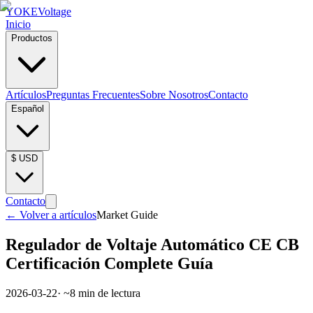
YOKE
Voltage
Inicio
Productos
Artículos
Preguntas Frecuentes
Sobre Nosotros
Contacto
Español
$
USD
Contacto
←
Volver a artículos
Market Guide
Regulador de Voltaje Automático CE CB
Certificación Complete Guía
2026-03-22
· ~
8
min de lectura