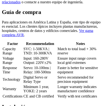
relacionados
o contacte a nuestro equipo de ingeniería.
Guía de compra
Para aplicaciones en América Latina y España, este tipo de equipo
es esencial. Los clientes típicos incluyen plantas manufactureras,
hospitales, centros de datos y edificios comerciales.
Ver gama
completa AVR
.
Factor
Recommendation
Notes
Capacity
SVC: 1-50KVA |
Match to total load + 30%
Range
TND: 10-300KVA
reserve
Voltage
Input: 160-280V
Ensure input range covers
Range
Output: 220V±2%
local grid extremes
Response
Servo: 10-100ms |
Faster is better for sensitive
Time
Relay: 100-500ms
equipment
Digital Servo or
Servo recommended for
Technology
Relay Type
precision equipment
Minimum 1 year,
Longer warranty indicates
Warranty
YOKE: 2 years
manufacturer confidence
Certifications
CE and CB certified
Verify with test certificates