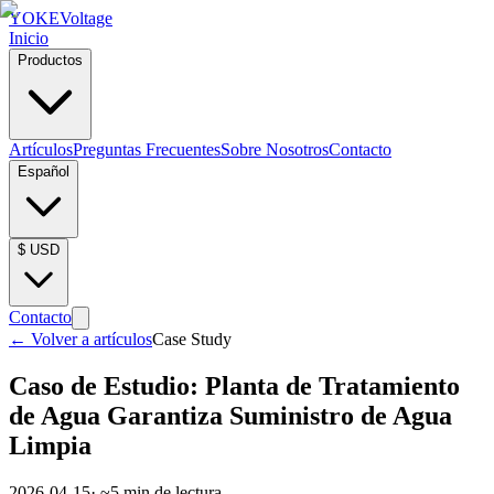
YOKE
Voltage
Inicio
Productos
Artículos
Preguntas Frecuentes
Sobre Nosotros
Contacto
Español
$
USD
Contacto
←
Volver a artículos
Case Study
Caso de Estudio: Planta de Tratamiento
de Agua Garantiza Suministro de Agua
Limpia
2026-04-15
· ~
5
min de lectura