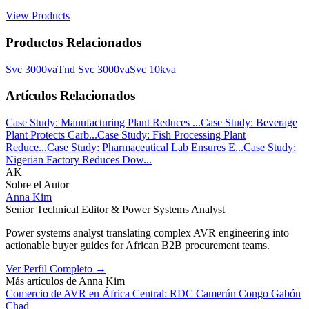
View Products
Productos Relacionados
Svc 3000va
Tnd Svc 3000va
Svc 10kva
Artículos Relacionados
Case Study: Manufacturing Plant Reduces ...
Case Study: Beverage
Plant Protects Carb...
Case Study: Fish Processing Plant
Reduce...
Case Study: Pharmaceutical Lab Ensures E...
Case Study:
Nigerian Factory Reduces Dow...
AK
Sobre el Autor
Anna Kim
Senior Technical Editor & Power Systems Analyst
Power systems analyst translating complex AVR engineering into
actionable buyer guides for African B2B procurement teams.
Ver Perfil Completo
→
Más artículos de
Anna Kim
Comercio de AVR en África Central: RDC Camerún Congo Gabón
Chad