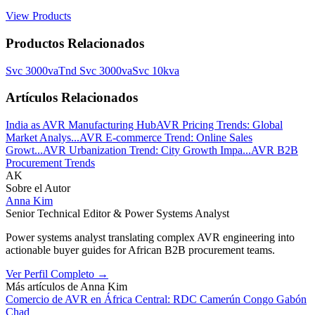
View Products
Productos Relacionados
Svc 3000va
Tnd Svc 3000va
Svc 10kva
Artículos Relacionados
India as AVR Manufacturing Hub
AVR Pricing Trends: Global
Market Analys...
AVR E-commerce Trend: Online Sales
Growt...
AVR Urbanization Trend: City Growth Impa...
AVR B2B
Procurement Trends
AK
Sobre el Autor
Anna Kim
Senior Technical Editor & Power Systems Analyst
Power systems analyst translating complex AVR engineering into
actionable buyer guides for African B2B procurement teams.
Ver Perfil Completo
→
Más artículos de
Anna Kim
Comercio de AVR en África Central: RDC Camerún Congo Gabón
Chad