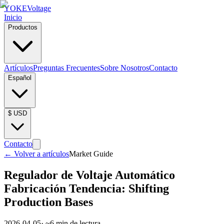
YOKE
Voltage
Inicio
Productos
Artículos
Preguntas Frecuentes
Sobre Nosotros
Contacto
Español
$
USD
Contacto
←
Volver a artículos
Market Guide
Regulador de Voltaje Automático
Fabricación Tendencia: Shifting
Production Bases
2026-04-05
· ~
6
min de lectura