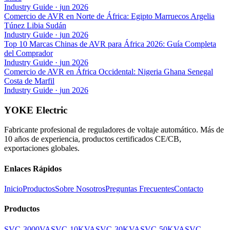
Industry Guide
·
jun 2026
Comercio de AVR en Norte de África: Egipto Marruecos Argelia
Túnez Libia Sudán
Industry Guide
·
jun 2026
Top 10 Marcas Chinas de AVR para África 2026: Guía Completa
del Comprador
Industry Guide
·
jun 2026
Comercio de AVR en África Occidental: Nigeria Ghana Senegal
Costa de Marfil
Industry Guide
·
jun 2026
YOKE Electric
Fabricante profesional de reguladores de voltaje automático. Más de
10 años de experiencia, productos certificados CE/CB,
exportaciones globales.
Enlaces Rápidos
Inicio
Productos
Sobre Nosotros
Preguntas Frecuentes
Contacto
Productos
SVC-3000VA
SVC-10KVA
SVC-30KVA
SVC-50KVA
SVC-