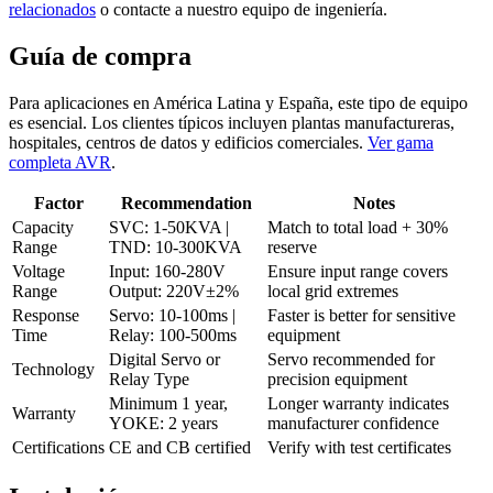
relacionados
o contacte a nuestro equipo de ingeniería.
Guía de compra
Para aplicaciones en América Latina y España, este tipo de equipo
es esencial. Los clientes típicos incluyen plantas manufactureras,
hospitales, centros de datos y edificios comerciales.
Ver gama
completa AVR
.
Factor
Recommendation
Notes
Capacity
SVC: 1-50KVA |
Match to total load + 30%
Range
TND: 10-300KVA
reserve
Voltage
Input: 160-280V
Ensure input range covers
Range
Output: 220V±2%
local grid extremes
Response
Servo: 10-100ms |
Faster is better for sensitive
Time
Relay: 100-500ms
equipment
Digital Servo or
Servo recommended for
Technology
Relay Type
precision equipment
Minimum 1 year,
Longer warranty indicates
Warranty
YOKE: 2 years
manufacturer confidence
Certifications
CE and CB certified
Verify with test certificates