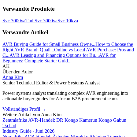
Verwandte Produkte
Svc 3000va
Tnd Svc 3000va
Svc 10kva
Verwandte Artikel
AVR Buying Guide for Small Business Owne...
How to Choose the
Right AVR Brand: Quali...
Online vs Local AVR Purchase: Pros and
C...
AVR Leasing and Financing Options for Bu...
AVR for
Beginners: Complete Starter Guid...
AK
Über den Autor
Anna Kim
Senior Technical Editor & Power Systems Analyst
Power systems analyst translating complex AVR engineering into
actionable buyer guides for African B2B procurement teams.
Vollständiges Profil
→
Weitere Artikel von
Anna Kim
Zentralafrika AVR-Handel: DR Kongo Kamerun Kongo Gabun
Tschad
Industry Guide
·
Juni 2026
Nordafrika AVR-Handel: Ägypten Marokko Algerien Tunesien