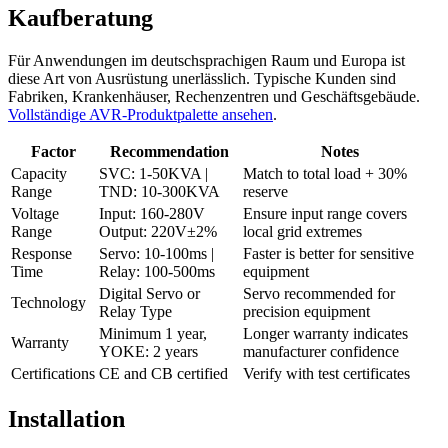
Kaufberatung
Für Anwendungen im deutschsprachigen Raum und Europa ist
diese Art von Ausrüstung unerlässlich. Typische Kunden sind
Fabriken, Krankenhäuser, Rechenzentren und Geschäftsgebäude.
Vollständige AVR-Produktpalette ansehen
.
Factor
Recommendation
Notes
Capacity
SVC: 1-50KVA |
Match to total load + 30%
Range
TND: 10-300KVA
reserve
Voltage
Input: 160-280V
Ensure input range covers
Range
Output: 220V±2%
local grid extremes
Response
Servo: 10-100ms |
Faster is better for sensitive
Time
Relay: 100-500ms
equipment
Digital Servo or
Servo recommended for
Technology
Relay Type
precision equipment
Minimum 1 year,
Longer warranty indicates
Warranty
YOKE: 2 years
manufacturer confidence
Certifications
CE and CB certified
Verify with test certificates
Installation