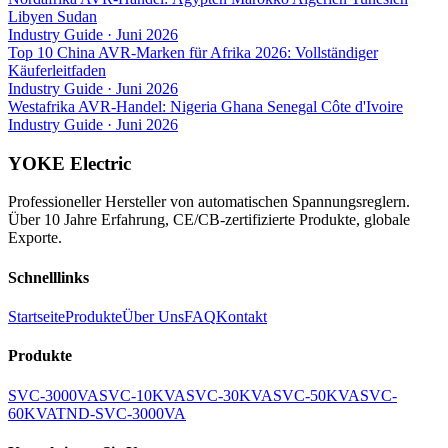
Libyen Sudan
Industry Guide
·
Juni 2026
Top 10 China AVR-Marken für Afrika 2026: Vollständiger
Käuferleitfaden
Industry Guide
·
Juni 2026
Westafrika AVR-Handel: Nigeria Ghana Senegal Côte d'Ivoire
Industry Guide
·
Juni 2026
YOKE Electric
Professioneller Hersteller von automatischen Spannungsreglern.
Über 10 Jahre Erfahrung, CE/CB-zertifizierte Produkte, globale
Exporte.
Schnelllinks
Startseite
Produkte
Über Uns
FAQ
Kontakt
Produkte
SVC-3000VA
SVC-10KVA
SVC-30KVA
SVC-50KVA
SVC-
60KVA
TND-SVC-3000VA