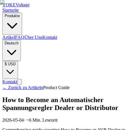
YOKE
Voltage
Startseite
Produkte
Artikel
FAQ
Über Uns
Kontakt
Deutsch
$
USD
Kontakt
←
Zurück zu Artikeln
Product Guide
How to Become an Automatischer
Spannungsregler Dealer or Distributor
2026-05-04
· ~
6
Min. Lesezeit
Comprehensive guide covering How to Become an AVR Dealer or