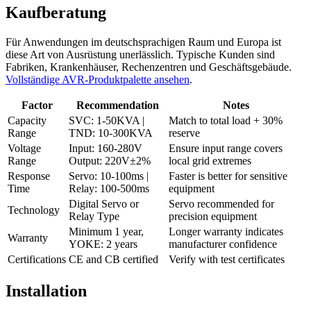
Kaufberatung
Für Anwendungen im deutschsprachigen Raum und Europa ist
diese Art von Ausrüstung unerlässlich. Typische Kunden sind
Fabriken, Krankenhäuser, Rechenzentren und Geschäftsgebäude.
Vollständige AVR-Produktpalette ansehen
.
Factor
Recommendation
Notes
Capacity
SVC: 1-50KVA |
Match to total load + 30%
Range
TND: 10-300KVA
reserve
Voltage
Input: 160-280V
Ensure input range covers
Range
Output: 220V±2%
local grid extremes
Response
Servo: 10-100ms |
Faster is better for sensitive
Time
Relay: 100-500ms
equipment
Digital Servo or
Servo recommended for
Technology
Relay Type
precision equipment
Minimum 1 year,
Longer warranty indicates
Warranty
YOKE: 2 years
manufacturer confidence
Certifications
CE and CB certified
Verify with test certificates
Installation