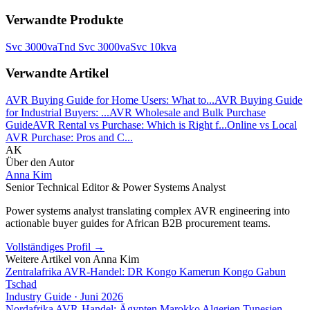
Verwandte Produkte
Svc 3000va
Tnd Svc 3000va
Svc 10kva
Verwandte Artikel
AVR Buying Guide for Home Users: What to...
AVR Buying Guide
for Industrial Buyers: ...
AVR Wholesale and Bulk Purchase
Guide
AVR Rental vs Purchase: Which is Right f...
Online vs Local
AVR Purchase: Pros and C...
AK
Über den Autor
Anna Kim
Senior Technical Editor & Power Systems Analyst
Power systems analyst translating complex AVR engineering into
actionable buyer guides for African B2B procurement teams.
Vollständiges Profil
→
Weitere Artikel von
Anna Kim
Zentralafrika AVR-Handel: DR Kongo Kamerun Kongo Gabun
Tschad
Industry Guide
·
Juni 2026
Nordafrika AVR-Handel: Ägypten Marokko Algerien Tunesien