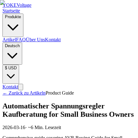
YOKE
Voltage
Startseite
Produkte
Artikel
FAQ
Über Uns
Kontakt
Deutsch
$
USD
Kontakt
←
Zurück zu Artikeln
Product Guide
Automatischer Spannungsregler
Kaufberatung for Small Business Owners
2026-03-16
· ~
6
Min. Lesezeit
Comprehensive guide covering AVR Buying Guide for Small