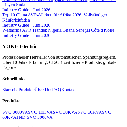
Libyen Sudan
Industry Guide
·
Juni 2026
Top 10 China AVR-Marken für Afrika 2026: Vollständiger
Käuferleitfaden
Industry Guide
·
Juni 2026
Westafrika AVR-Handel: Nigeria Ghana Senegal Côte d'Ivoire
Industry Guide
·
Juni 2026
YOKE Electric
Professioneller Hersteller von automatischen Spannungsreglern.
Über 10 Jahre Erfahrung, CE/CB-zertifizierte Produkte, globale
Exporte.
Schnelllinks
Startseite
Produkte
Über Uns
FAQ
Kontakt
Produkte
SVC-3000VA
SVC-10KVA
SVC-30KVA
SVC-50KVA
SVC-
60KVA
TND-SVC-3000VA