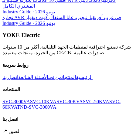
أفضل 10 علامات تجارية صينية لـ AVR لأفريقيا 2026: دليل
المشتري الكامل
يونيو 2026
·
Industry Guide
تجارة AVR في غرب أفريقيا: نيجيريا غانا السنغال كوت ديفوار
يونيو 2026
·
Industry Guide
YOKE Electric
شركة تصنيع احترافية لمنظمات الجهد التلقائية. أكثر من 10 سنوات
من الخبرة، منتجات معتمدة CE/CB، صادرات عالمية.
روابط سريعة
الرئيسية
المنتجات
من نحن
الأسئلة الشائعة
اتصل بنا
المنتجات
SVC-3000VA
SVC-10KVA
SVC-30KVA
SVC-50KVA
SVC-
60KVA
TND-SVC-3000VA
اتصل بنا
الصين
📍