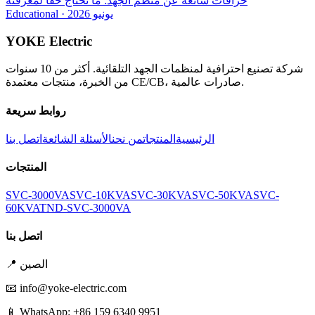
خرافات شائعة عن منظم الجهد: ما تحتاج حقاً لمعرفته
يونيو 2026
·
Educational
YOKE Electric
شركة تصنيع احترافية لمنظمات الجهد التلقائية. أكثر من 10 سنوات
من الخبرة، منتجات معتمدة CE/CB، صادرات عالمية.
روابط سريعة
الرئيسية
المنتجات
من نحن
الأسئلة الشائعة
اتصل بنا
المنتجات
SVC-3000VA
SVC-10KVA
SVC-30KVA
SVC-50KVA
SVC-
60KVA
TND-SVC-3000VA
اتصل بنا
الصين
📍
📧
info@yoke-electric.com
📱 WhatsApp: +86 159 6340 9951