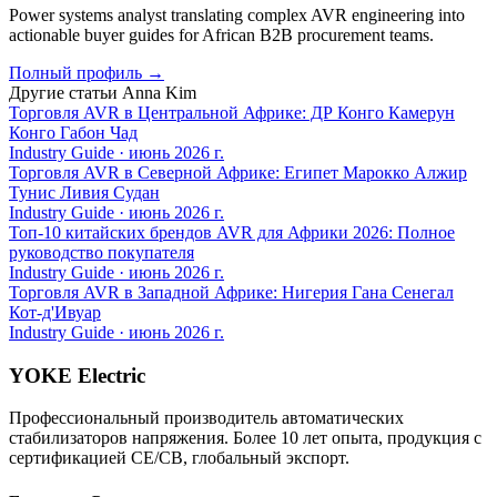
Power systems analyst translating complex AVR engineering into
actionable buyer guides for African B2B procurement teams.
Полный профиль
→
Другие статьи
Anna Kim
Торговля AVR в Центральной Африке: ДР Конго Камерун
Конго Габон Чад
Industry Guide
·
июнь 2026 г.
Торговля AVR в Северной Африке: Египет Марокко Алжир
Тунис Ливия Судан
Industry Guide
·
июнь 2026 г.
Топ-10 китайских брендов AVR для Африки 2026: Полное
руководство покупателя
Industry Guide
·
июнь 2026 г.
Торговля AVR в Западной Африке: Нигерия Гана Сенегал
Кот-д'Ивуар
Industry Guide
·
июнь 2026 г.
YOKE Electric
Профессиональный производитель автоматических
стабилизаторов напряжения. Более 10 лет опыта, продукция с
сертификацией CE/CB, глобальный экспорт.