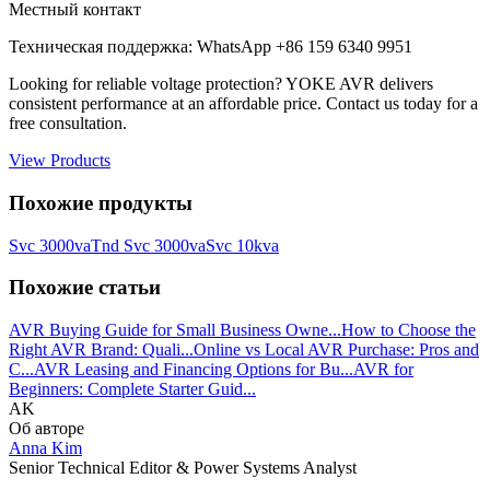
Местный контакт
Техническая поддержка: WhatsApp +86 159 6340 9951
Looking for reliable voltage protection? YOKE AVR delivers
consistent performance at an affordable price. Contact us today for a
free consultation.
View Products
Похожие продукты
Svc 3000va
Tnd Svc 3000va
Svc 10kva
Похожие статьи
AVR Buying Guide for Small Business Owne...
How to Choose the
Right AVR Brand: Quali...
Online vs Local AVR Purchase: Pros and
C...
AVR Leasing and Financing Options for Bu...
AVR for
Beginners: Complete Starter Guid...
AK
Об авторе
Anna Kim
Senior Technical Editor & Power Systems Analyst