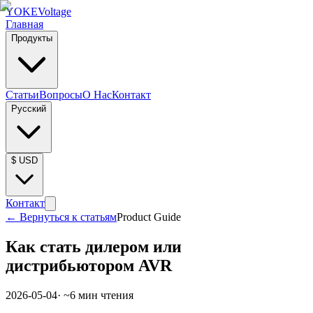
YOKE
Voltage
Главная
Продукты
Статьи
Вопросы
О Нас
Контакт
Русский
$
USD
Контакт
←
Вернуться к статьям
Product Guide
Как стать дилером или
дистрибьютором AVR
2026-05-04
· ~
6
мин чтения