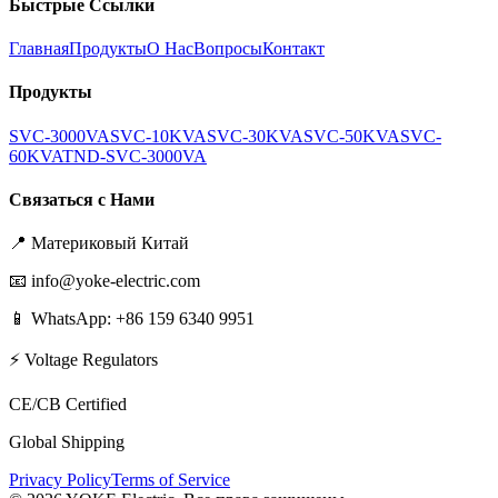
Быстрые Ссылки
Главная
Продукты
О Нас
Вопросы
Контакт
Продукты
SVC-3000VA
SVC-10KVA
SVC-30KVA
SVC-50KVA
SVC-
60KVA
TND-SVC-3000VA
Связаться с Нами
📍
Материковый Китай
📧
info@yoke-electric.com
📱 WhatsApp: +86 159 6340 9951
⚡ Voltage Regulators
CE/CB Certified
Global Shipping
Privacy Policy
Terms of Service