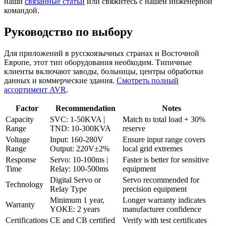
наши
связанные статьи
или свяжитесь с нашей инженерной
командой.
Руководство по выбору
Для приложений в русскоязычных странах и Восточной
Европе, этот тип оборудования необходим. Типичные
клиенты включают заводы, больницы, центры обработки
данных и коммерческие здания.
Смотреть полный
ассортимент AVR
.
Factor
Recommendation
Notes
Capacity
SVC: 1-50KVA |
Match to total load + 30%
Range
TND: 10-300KVA
reserve
Voltage
Input: 160-280V
Ensure input range covers
Range
Output: 220V±2%
local grid extremes
Response
Servo: 10-100ms |
Faster is better for sensitive
Time
Relay: 100-500ms
equipment
Digital Servo or
Servo recommended for
Technology
Relay Type
precision equipment
Minimum 1 year,
Longer warranty indicates
Warranty
YOKE: 2 years
manufacturer confidence
Certifications
CE and CB certified
Verify with test certificates