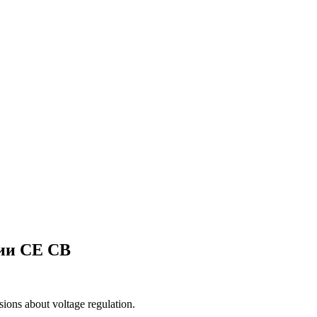
ции CE CB
ons about voltage regulation.