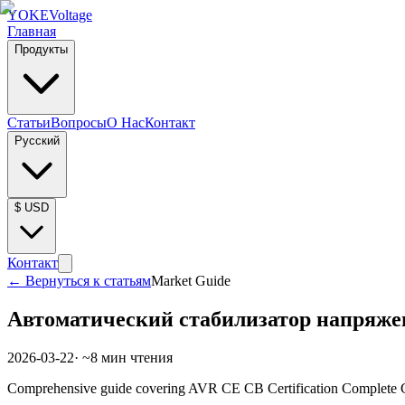
YOKE
Voltage
Главная
Продукты
Статьи
Вопросы
О Нас
Контакт
Русский
$
USD
Контакт
←
Вернуться к статьям
Market Guide
Автоматический стабилизатор напряже
2026-03-22
· ~
8
мин чтения
Comprehensive guide covering AVR CE CB Certification Complete Guid