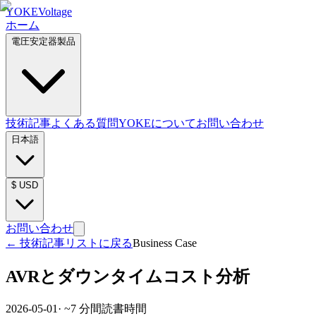
YOKE
Voltage
ホーム
電圧安定器製品
技術記事
よくある質問
YOKEについて
お問い合わせ
日本語
$
USD
お問い合わせ
←
技術記事リストに戻る
Business Case
AVRとダウンタイムコスト分析
2026-05-01
· ~
7
分間読書時間