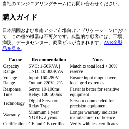
当社のエンジニアリングチームにお問い合わせください。
購入ガイド
日本語圏および東南アジア市場向けアプリケーションにおい
て、この種の機器は不可欠です。典型的な顧客には、工場、
病院、データセンター、商業ビルが含まれます。
AVR全製
品を見る
。
Factor
Recommendation
Notes
Capacity
SVC: 1-50KVA |
Match to total load + 30%
Range
TND: 10-300KVA
reserve
Voltage
Input: 160-280V
Ensure input range covers
Range
Output: 220V±2%
local grid extremes
Response
Servo: 10-100ms |
Faster is better for sensitive
Time
Relay: 100-500ms
equipment
Digital Servo or
Servo recommended for
Technology
Relay Type
precision equipment
Minimum 1 year,
Longer warranty indicates
Warranty
YOKE: 2 years
manufacturer confidence
Certifications
CE and CB certified
Verify with test certificates