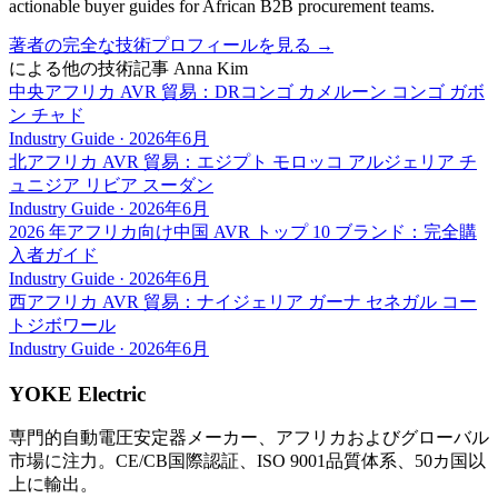
actionable buyer guides for African B2B procurement teams.
著者の完全な技術プロフィールを見る
→
による他の技術記事
Anna Kim
中央アフリカ AVR 貿易：DRコンゴ カメルーン コンゴ ガボ
ン チャド
Industry Guide
·
2026年6月
北アフリカ AVR 貿易：エジプト モロッコ アルジェリア チ
ュニジア リビア スーダン
Industry Guide
·
2026年6月
2026 年アフリカ向け中国 AVR トップ 10 ブランド：完全購
入者ガイド
Industry Guide
·
2026年6月
西アフリカ AVR 貿易：ナイジェリア ガーナ セネガル コー
トジボワール
Industry Guide
·
2026年6月
YOKE Electric
専門的自動電圧安定器メーカー、アフリカおよびグローバル
市場に注力。CE/CB国際認証、ISO 9001品質体系、50カ国以
上に輸出。