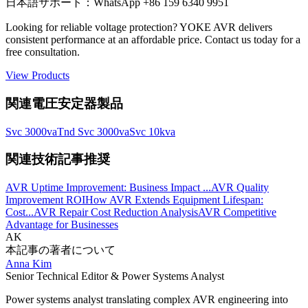
日本語サポート：WhatsApp +86 159 6340 9951
Looking for reliable voltage protection? YOKE AVR delivers
consistent performance at an affordable price. Contact us today for a
free consultation.
View Products
関連電圧安定器製品
Svc 3000va
Tnd Svc 3000va
Svc 10kva
関連技術記事推奨
AVR Uptime Improvement: Business Impact ...
AVR Quality
Improvement ROI
How AVR Extends Equipment Lifespan:
Cost...
AVR Repair Cost Reduction Analysis
AVR Competitive
Advantage for Businesses
AK
本記事の著者について
Anna Kim
Senior Technical Editor & Power Systems Analyst
Power systems analyst translating complex AVR engineering into