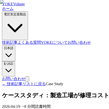
YOKE
Voltage
ホーム
電圧安定器製品
技術記事
よくある質問
YOKEについて
お問い合わせ
日本語
$
USD
お問い合わせ
←
技術記事リストに戻る
Case Study
ケーススタディ：製造工場が修理コスト
2026-04-19
· ~
8
分間読書時間