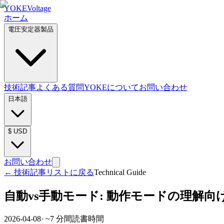
YOKE
Voltage
ホーム
電圧安定器製品
技術記事
よくある質問
YOKEについて
お問い合わせ
日本語
$
USD
お問い合わせ
←
技術記事リストに戻る
Technical Guide
自動vs手動モード: 動作モードの理解
2026-04-08
· ~
7
分間読書時間