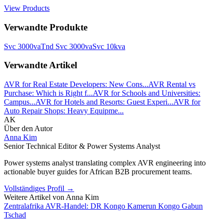
View Products
Verwandte Produkte
Svc 3000va
Tnd Svc 3000va
Svc 10kva
Verwandte Artikel
AVR for Real Estate Developers: New Cons...
AVR Rental vs
Purchase: Which is Right f...
AVR for Schools and Universities:
Campus...
AVR for Hotels and Resorts: Guest Experi...
AVR for
Auto Repair Shops: Heavy Equipme...
AK
Über den Autor
Anna Kim
Senior Technical Editor & Power Systems Analyst
Power systems analyst translating complex AVR engineering into
actionable buyer guides for African B2B procurement teams.
Vollständiges Profil
→
Weitere Artikel von
Anna Kim
Zentralafrika AVR-Handel: DR Kongo Kamerun Kongo Gabun
Tschad