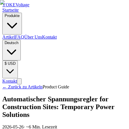
YOKE
Voltage
Startseite
Produkte
Artikel
FAQ
Über Uns
Kontakt
Deutsch
$
USD
Kontakt
←
Zurück zu Artikeln
Product Guide
Automatischer Spannungsregler for
Construction Sites: Temporary Power
Solutions
2026-05-26
· ~
6
Min. Lesezeit