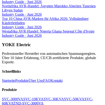
Industry Guide
·
Juni 2026
Nordafrika AVR-Handel: Ägypten Marokko Algerien Tunesien
Libyen Sudan
Industry Guide
·
Juni 2026
Top 10 China AVR-Marken für Afrika 2026: Vollständiger
Käuferleitfaden
Industry Guide
·
Juni 2026
Westafrika AVR-Handel: Nigeria Ghana Senegal Côte d'Ivoire
Industry Guide
·
Juni 2026
YOKE Electric
Professioneller Hersteller von automatischen Spannungsreglern.
Über 10 Jahre Erfahrung, CE/CB-zertifizierte Produkte, globale
Exporte.
Schnelllinks
Startseite
Produkte
Über Uns
FAQ
Kontakt
Produkte
SVC-3000VA
SVC-10KVA
SVC-30KVA
SVC-50KVA
SVC-
60KVA
TND-SVC-3000VA