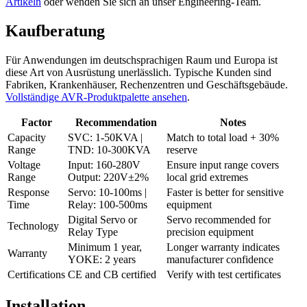
Artikeln
oder wenden Sie sich an unser Engineering-Team.
Kaufberatung
Für Anwendungen im deutschsprachigen Raum und Europa ist
diese Art von Ausrüstung unerlässlich. Typische Kunden sind
Fabriken, Krankenhäuser, Rechenzentren und Geschäftsgebäude.
Vollständige AVR-Produktpalette ansehen
.
Factor
Recommendation
Notes
Capacity
SVC: 1-50KVA |
Match to total load + 30%
Range
TND: 10-300KVA
reserve
Voltage
Input: 160-280V
Ensure input range covers
Range
Output: 220V±2%
local grid extremes
Response
Servo: 10-100ms |
Faster is better for sensitive
Time
Relay: 100-500ms
equipment
Digital Servo or
Servo recommended for
Technology
Relay Type
precision equipment
Minimum 1 year,
Longer warranty indicates
Warranty
YOKE: 2 years
manufacturer confidence
Certifications
CE and CB certified
Verify with test certificates
Installation