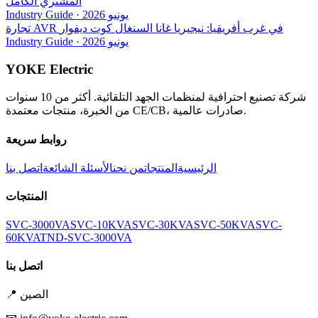
المشتري الكامل
يونيو 2026
·
Industry Guide
تجارة AVR في غرب أفريقيا: نيجيريا غانا السنغال كوت ديفوار
يونيو 2026
·
Industry Guide
YOKE Electric
شركة تصنيع احترافية لمنظمات الجهد التلقائية. أكثر من 10 سنوات
من الخبرة، منتجات معتمدة CE/CB، صادرات عالمية.
روابط سريعة
الرئيسية
المنتجات
من نحن
الأسئلة الشائعة
اتصل بنا
المنتجات
SVC-3000VA
SVC-10KVA
SVC-30KVA
SVC-50KVA
SVC-
60KVA
TND-SVC-3000VA
اتصل بنا
الصين
📍