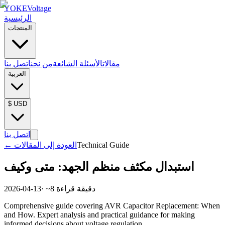
YOKE
Voltage
الرئيسية
المنتجات
مقالات
الأسئلة الشائعة
من نحن
اتصل بنا
العربية
$
USD
اتصل بنا
Technical Guide
العودة إلى المقالات
←
استبدال مكثف منظم الجهد: متى وكيف
دقيقة قراءة
8
· ~
2026-04-13
Comprehensive guide covering AVR Capacitor Replacement: When
and How. Expert analysis and practical guidance for making
informed decisions about voltage regulation.