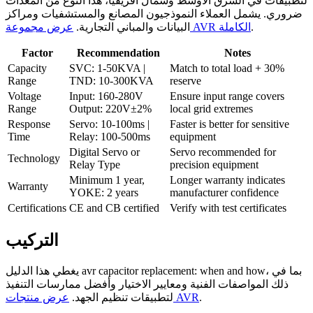
لتطبيقات في الشرق الأوسط وشمال أفريقيا، هذا النوع من المعدات
ضروري. يشمل العملاء النموذجيون المصانع والمستشفيات ومراكز
.
عرض مجموعة AVR الكاملة
البيانات والمباني التجارية.
Factor
Recommendation
Notes
Capacity
SVC: 1-50KVA |
Match to total load + 30%
Range
TND: 10-300KVA
reserve
Voltage
Input: 160-280V
Ensure input range covers
Range
Output: 220V±2%
local grid extremes
Response
Servo: 10-100ms |
Faster is better for sensitive
Time
Relay: 100-500ms
equipment
Digital Servo or
Servo recommended for
Technology
Relay Type
precision equipment
Minimum 1 year,
Longer warranty indicates
Warranty
YOKE: 2 years
manufacturer confidence
Certifications
CE and CB certified
Verify with test certificates
التركيب
يغطي هذا الدليل avr capacitor replacement: when and how، بما في
ذلك المواصفات الفنية ومعايير الاختيار وأفضل ممارسات التنفيذ
.
عرض منتجات AVR
لتطبيقات تنظيم الجهد.