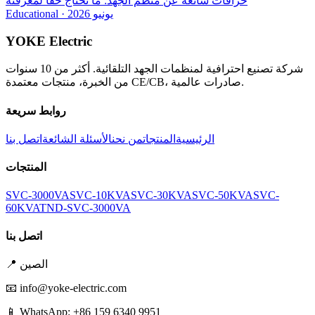
خرافات شائعة عن منظم الجهد: ما تحتاج حقاً لمعرفته
يونيو 2026
·
Educational
YOKE Electric
شركة تصنيع احترافية لمنظمات الجهد التلقائية. أكثر من 10 سنوات
من الخبرة، منتجات معتمدة CE/CB، صادرات عالمية.
روابط سريعة
الرئيسية
المنتجات
من نحن
الأسئلة الشائعة
اتصل بنا
المنتجات
SVC-3000VA
SVC-10KVA
SVC-30KVA
SVC-50KVA
SVC-
60KVA
TND-SVC-3000VA
اتصل بنا
الصين
📍
📧
info@yoke-electric.com
📱 WhatsApp: +86 159 6340 9951