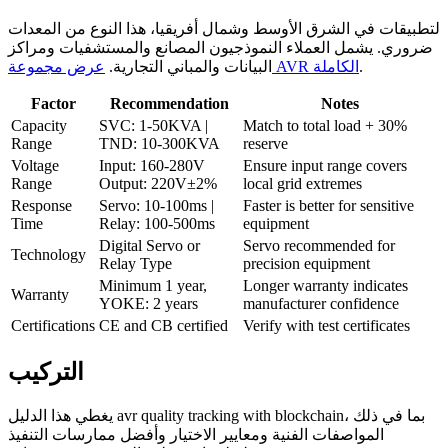
لتطبيقات في الشرق الأوسط وشمال أفريقيا، هذا النوع من المعدات
ضروري. يشمل العملاء النموذجيون المصانع والمستشفيات ومراكز
.
عرض مجموعة AVR الكاملة
البيانات والمباني التجارية.
Factor
Recommendation
Notes
Capacity
SVC: 1-50KVA |
Match to total load + 30%
Range
TND: 10-300KVA
reserve
Voltage
Input: 160-280V
Ensure input range covers
Range
Output: 220V±2%
local grid extremes
Response
Servo: 10-100ms |
Faster is better for sensitive
Time
Relay: 100-500ms
equipment
Digital Servo or
Servo recommended for
Technology
Relay Type
precision equipment
Minimum 1 year,
Longer warranty indicates
Warranty
YOKE: 2 years
manufacturer confidence
Certifications
CE and CB certified
Verify with test certificates
التركيب
يغطي هذا الدليل avr quality tracking with blockchain، بما في ذلك
المواصفات الفنية ومعايير الاختيار وأفضل ممارسات التنفيذ